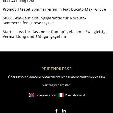
Ersatzteilangebot
Promobil testet Sommerreifen in Fiat-Ducato-Maxi-Größe
50.000-km-Laufleistungsgarantie für Norauto-
Sommerreifen „Prevensys 5”
Startschuss für das „neue Dunlop“ gefallen – Zweigleisige
Vermarktung und Sättigungsgefahr
REIFENPRESSE
Über uns
Mediadaten
Kontakt
Rechtliches
Datenschutz
Impressum
Vertrag widerrufen
Tyrepress.com
PneusNews.it