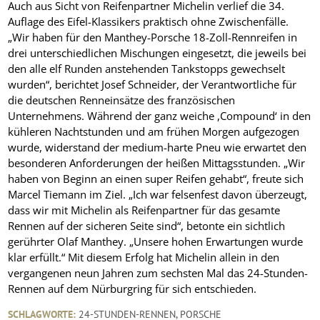
Auch aus Sicht von Reifenpartner Michelin verlief die 34.
Auflage des Eifel-Klassikers praktisch ohne Zwischenfälle.
„Wir haben für den Manthey-Porsche 18-Zoll-Rennreifen in
drei unterschiedlichen Mischungen eingesetzt, die jeweils bei
den alle elf Runden anstehenden Tankstopps gewechselt
wurden“, berichtet Josef Schneider, der Verantwortliche für
die deutschen Renneinsätze des französischen
Unternehmens. Während der ganz weiche ,Compound‘ in den
kühleren Nachtstunden und am frühen Morgen aufgezogen
wurde, widerstand der medium-harte Pneu wie erwartet den
besonderen Anforderungen der heißen Mittagsstunden. „Wir
haben von Beginn an einen super Reifen gehabt“, freute sich
Marcel Tiemann im Ziel. „Ich war felsenfest davon überzeugt,
dass wir mit Michelin als Reifenpartner für das gesamte
Rennen auf der sicheren Seite sind“, betonte ein sichtlich
gerührter Olaf Manthey. „Unsere hohen Erwartungen wurde
klar erfüllt.“ Mit diesem Erfolg hat Michelin allein in den
vergangenen neun Jahren zum sechsten Mal das 24-Stunden-
Rennen auf dem Nürburgring für sich entschieden.
SCHLAGWORTE:
24-STUNDEN-RENNEN
,
PORSCHE