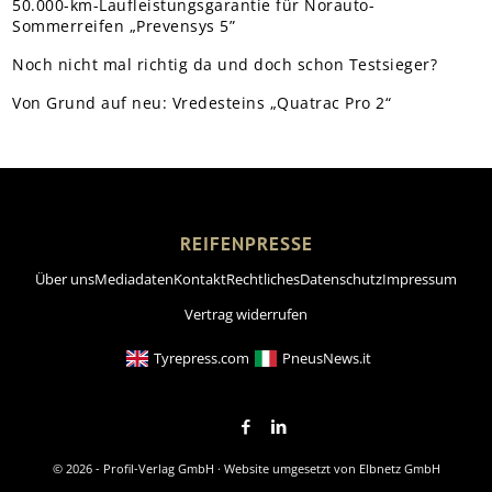
50.000-km-Laufleistungsgarantie für Norauto-
Sommerreifen „Prevensys 5”
Noch nicht mal richtig da und doch schon Testsieger?
Von Grund auf neu: Vredesteins „Quatrac Pro 2“
REIFENPRESSE
Über uns
Mediadaten
Kontakt
Rechtliches
Datenschutz
Impressum
Vertrag widerrufen
Tyrepress.com
PneusNews.it
© 2026 - Profil-Verlag GmbH · Website umgesetzt von
Elbnetz GmbH