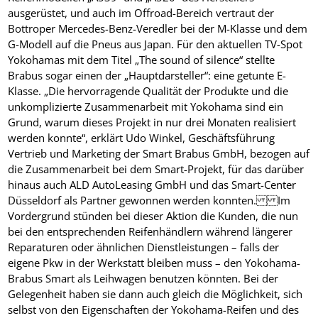
ausgerüstet, und auch im Offroad-Bereich vertraut der
Bottroper Mercedes-Benz-Veredler bei der M-Klasse und dem
G-Modell auf die Pneus aus Japan. Für den aktuellen TV-Spot
Yokohamas mit dem Titel „The sound of silence“ stellte
Brabus sogar einen der „Hauptdarsteller“: eine getunte E-
Klasse. „Die hervorragende Qualität der Produkte und die
unkomplizierte Zusammenarbeit mit Yokohama sind ein
Grund, warum dieses Projekt in nur drei Monaten realisiert
werden konnte“, erklärt Udo Winkel, Geschäftsführung
Vertrieb und Marketing der Smart Brabus GmbH, bezogen auf
die Zusammenarbeit bei dem Smart-Projekt, für das darüber
hinaus auch ALD AutoLeasing GmbH und das Smart-Center
Düsseldorf als Partner gewonnen werden konnten. Im
Vordergrund stünden bei dieser Aktion die Kunden, die nun
bei den entsprechenden Reifenhändlern während längerer
Reparaturen oder ähnlichen Dienstleistungen – falls der
eigene Pkw in der Werkstatt bleiben muss – den Yokohama-
Brabus Smart als Leihwagen benutzen könnten. Bei der
Gelegenheit haben sie dann auch gleich die Möglichkeit, sich
selbst von den Eigenschaften der Yokohama-Reifen und des