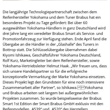
Die langjährige Technologiepartnerschaft zwischen dem
Reifenhersteller Yokohama und dem Tuner Brabus hat ein
besonderes Projekt zu Tage gefördert: Bei über 60
ausgewählten Yokohama-Händlern in ganz Deutschland wird
drei Jahre lang ein veredelter Brabus Smart als Service- und
Promotionfahrzeug zur Verfügung stehen. Ende April fand die
Übergabe an die Händler in der „Glashalle“ des Tuners in
Bottrop statt. Die Schlüsselübergabe übernahmen dabei
Kiyomi Ishikawa, Geschäftsführer Yokohama Deutschland,
Rolf Kurz, Marketingleiter bei dem Reifenhersteller, sowie
Yokohama-Vertriebsleiter Helmut Haak. „Wir freuen uns, dass
sich unsere Handelspartner so für die erfolgreiche
konzeptionelle Vermarktung der Marke Yokohama einsetzen.
Dieses Projekt legt den Grundstein für eine noch intensivere
Zusammenarbeit aller Partner“, so Ishikawa. Yokohama
und Brabus arbeiten seit langem bei außergewöhnlichen
Projekten zusammen. So wurde beispielsweise der Brabus
Smart 1st Edition der Smart Brabus GmbH exklusiv mit den
Reifenmodellen „A539“ und „A520“ des Herstellers