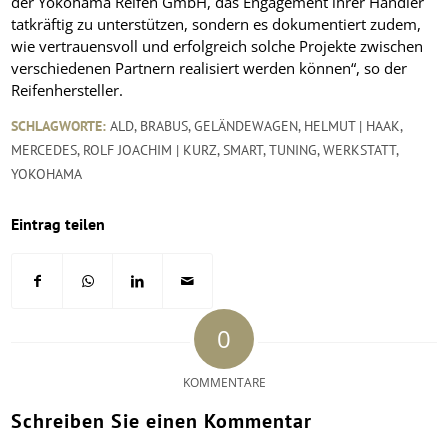
der Yokohama Reifen GmbH, das Engagement ihrer Händler
tatkräftig zu unterstützen, sondern es dokumentiert zudem,
wie vertrauensvoll und erfolgreich solche Projekte zwischen
verschiedenen Partnern realisiert werden können“, so der
Reifenhersteller.
SCHLAGWORTE:
ALD
,
BRABUS
,
GELÄNDEWAGEN
,
HELMUT | HAAK
,
MERCEDES
,
ROLF JOACHIM | KURZ
,
SMART
,
TUNING
,
WERKSTATT
,
YOKOHAMA
Eintrag teilen
0
KOMMENTARE
Schreiben Sie einen Kommentar