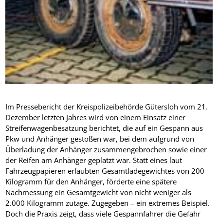
Im Pressebericht der Kreispolizeibehörde Gütersloh vom 21. Dezember letzten Jahres wird von einem Einsatz einer Streifenwagenbesatzung berichtet, die auf ein Gespann aus Pkw und Anhänger gestoßen war, bei dem aufgrund von Überladung der Anhänger zusammengebrochen sowie einer der Reifen am Anhänger geplatzt war. Statt eines laut Fahrzeugpapieren erlaubten Gesamtladegewichtes von 200 Kilogramm für den Anhänger, förderte eine spätere Nachmessung ein Gesamtgewicht von nicht weniger als 2.000 Kilogramm zutage. Zugegeben – ein extremes Beispiel. Doch die Praxis zeigt, dass viele Gespannfahrer die Gefahr unterschätzen, die durch Überladung entsteht. Zum einen werden die Reifen übermäßig beansprucht, aber auch das Fahrverhalten leidet bei übermäßiger Last sehr schnell. Verschärft wird die Problematik aus Reifensicht außerdem durch die Tatsache, dass sich der durchschnittliche Autofahrer noch weniger um die runden schwarzen Gummis auf seinem Anhänger kümmert als er das schon bei seinen Pkw-Reifen praktiziert. Ein großes Gefahrenpotenzial bergen vor allem Wohnwagen: Einen Großteil des Jahres stehen sie irgendwo auf einem Parkplatz, um dann zum Start in die Ferien vollgepackt und für längere Touren über die Autobahn ans Auto gekuppelt zu werden. Nicht umsonst warnen der ADAC, der Verband der Wohnwagen- und Wohnmobilhersteller oder andere dem Camping nahe stehende Institutionen vor den Gefahren, die diesbezüglich von den Reifen ausgehen können. Gefahren gehen dabei aber nicht nur von der Überladung aus. Eines der Hauptrisiken liegt im Reifenalter. Der Reifengummi wird mit zunehmendem Alter und durch UV-Strahlung hart und porös. Dadurch können selbst ausreichend profilierte Reifen wesentliche Leistungsmerkmale verlieren. Beim normalen Pkw im Allgemeinen und Vielfahrern im Besonderen spielt das Thema überalterte Reifen nicht so die herausragende Rolle, ist doch der Pneu meist abgenutzt bevor altersbedingte Sicherheitseinbußen zu erwarten sind. Gerade bei Wohnwagen und Wohnmobilen, die nur von Zeit zu Zeit für die Urlaubsfahrt oder eine kurze Wochenendtour eingesetzt werden, gehen die Reifen allerdings eher durch Alterung als durch die Abnutzung kaputt. „Wir halten es für dringend erforderlich, dass das Reifenalter von Caravans die Höchstgrenze von sechs Jahren nicht überschreitet“, lautet die klare Aussage des Verbandes Deutscher Wohnwagen- und Wohnmobilhersteller e.V. (VDWH). Aufschluss über das Reifenalter geben die letzten vier Ziffern der auf der Reifenflanke angebrachten DOT-Nummer. Sie benennen seit dem Jahr 2000 das Produktionsjahr, davor steht zweistellig die Produktionswoche (WWJJ). Beispiel: Die DOT-Endziffern „4200“ sagen aus, dass der Reifen in der 42. Woche des Jahres 2000 hergestellt wurde. Reifen aus der Zeit vor 2000 tragen noch eine dreistellige DOT-Kennzeichnung mit dem Produktionsschlüssel WWJ für Produktionswoche (zweistellig) und Produktionsjahr (die letzte Ziffer). „438“ steht mithin für 43. Woche 1998. Der Vollständigkeit halber sei erwähnt, dass seit 1990 hinter der DOT-Kennung noch ein kleines Dreieck einvulkanisiert wurde, um Reifen der 90er Jahre von noch älteren Produkten abzuheben. Eine mindestens ebenso wichtige Rolle spielt darüber hinaus jedoch der richtige Luftdruck: Bei zu wenig Luft werden die Pneus bei langer Fahrt durch die erhöhte Walkarbeit zu stark erhitzt, was auf längere Sicht zu einem noch schnelleren Alterungsprozess führt. Zusätzlicher Nebeneffekt: Ausreichend Luft in den Reifen sorgt dafür, dass das Fahrzeug bzw. Gespann nicht so leicht in Schlingern kommt. Diese Gefahr ist vor allem beim Fahren mit dem Wohnwagen besonders groß. Wohnanhänger haben nämlich einen relativ hohen Schwerpunkt. Die Empfehlung lautet daher, dass darauf geachtet werden sollte, schwere Gegenstände auf die Achse zu packen. Da das nicht immer realisierbar ist, hilft es allerdings schon die Gepäckstücke so tief wie möglich in Achsnähe zu platzieren. Zu Beachten ist dabei zudem die richtige Stützlast. Ist sie zu niedrig oder wird das Heck des ziehenden Fahrzeugs sogar ausgehoben, weil zu viel Last am Heck des Hängers untergebracht wurde, erhöht sich die Schlingerneigung noch zusätzlich. In ähnlicher Weise gilt dies auch für Wohnmobile: Sind im Heckbereich beispielsweise zu schwere Gegenstände verstaut, wird hier die Vorderachse entlastet, was ebenfalls negative Folgen für die Fahrstabilität nach sich zieht. Vor allem aber gilt es, das zulässige Gesamtgewicht des Fahrzeugs/Gespanns nicht zu überschreiten. Insbesondere im Hinblick auf die Tragfähigkeit der Reifen stellt eine Überladung in Verbindung mit der zulässigen Geschwindigkeit ein großes Risiko dar. Nach Ansicht technischer Experten ist nämlich ab einer Achslastüberschreitung von mehr als sechs Prozent von einer Gefährdung der Verkehrssicherheit auszugehen. Deshalb behalten sich Versicherungsunternehmen bei wiederholter Überladung wohl auch eine Beendigung des Versicherungsverhältnisses ohne Einhaltung einer Kündigungsfrist vor. Eine Tatsache, von der die meisten Fahrzeugbesitzer nichts wissen dürften. Und die sie anscheinend auch nicht zu schrecken scheint. Zumindest, wenn man den Äußerungen Kumhos Glauben schenkt. Bei den Reifenschäden, die letztendlich im Herbst letzten Jahres zum Rückruf von auf Caravans montierten Reifen der Marken Kumho und Marshal führten, hatte der koreanische Reifenhersteller „unsachgemäße Behandlung, wie z.B. Überladung oder unzureichenden Reifendruck“, als Ursache ausgemacht. Laut Kumho waren zwar nur vereinzelt Schäden – während der Fahrt hatte sich der Laufstreifen gelöst – gemeldet worden, dennoch habe man sich in Zusammenarbeit mit den betroffenen Caravanherstellern schnell zu einer Umtauschaktion der in Frage kommenden Reifen entschlossen. Betroffen waren ausschließlich Wohnwagen der Hersteller Adria, Bürstner, Eiffelland, Dethleffs Hobby, Knaus und Wilk, die in den Jahren 1996 bis 1999 mit Kumho- oder Marshal-Pneus der Dimension 195/70 R14 und 185 R14 C ausgeliefert wurden. „Das Vertrauen unserer Kunden in die Sicherheit unserer Produkte hat für uns oberste Priorität“, begründet Kumho die Aktion, obgleich sowohl TÜV als auch Dekra bescheinigt hätten, dass die Reifenqualität nicht zu beanstanden sei. Nach Informationen des Fachmagazins Camping Cars & Caravans sollen bis zu 50.000 Caravanbesitzer von diesem Rückruf betroffen gewesen sein. Vergleichbar die derzeitige Situation bei Wohnanhängern, die mit Reifen des Modells Semperit Hi-Life M 601 in der Größe 205/65 R 15 99 S Reinforced aus dem Produktionszeitraum April 1994 bis Juni 1996 bestückt sind. Sie werden zu einem Sicherheitscheck in die Werkstätten gerufen, da es in Einzelfällen an diesen Fahrzeugen zu Reifenschäden gekommen ist. Semperit tauscht die genannten Reifen aus. Die Halter der Wohnwagen, die diese Reifen als Erstausrüstung erhalten haben, werden durch das Kraftfahrt-Bundesamt über die Aktion informiert. Die nicht an Wohnwagen montierten Reifen vom Typ Semperit Hi-Life M 601 sind von dieser Aktion ausgenommen. Die von der Austauschaktion betroffenen Reifen können durch die DOT-Kennung auf einer der Reifenseitenwände identifiziert werden. Es geht um die Pneus ab der zwölften Produktionswoche 1994, die letzten in Frage kommenden Reifen wurden in der 27. Produktionswoche 1996 gefertigt. Der Sicherheitscheck gilt damit für alle Wohnwagen mit dem Semperit Hi-Life M 601 in der Größe 206/65 R 15 99 S ausgestattet mit einer DOT-Nummer zwischen 124 und 276. Semperit empfiehlt generell allen Besitzern von Wohnwagen und ähnlichen Fahrzeugen mit langen Standzeiten, den Luftdruck regelmäßig zu überprüfen und die Reifen gegen Sonneneinwirkung zu schützen. Lange Standzeiten zwischen kurzen Betriebsphasen des Fahrzeuges mit entsprechend langen Intervallen zwischen den nötigen Luftdruckkontrollen können zu Minderluftdruck und starker Verformung des Reifens führen, wodurch die strukturelle Haltbarkeit des Reifens beeinträchtigt wird. Ein Gutes haben solche Rückrufe, Serviceaktionen oder wie immer man das auch nennt – so ärgerlich sie im Einzelfall jeweils auch sein mögen – auf alle Fälle. Ähnlich wie beim Firestone-/Ford-Explorer-Rückruf werden die Verbraucher stärker für das Thema Reifensicherheit sensibilisiert. Ein Umstand, den Anke Wieken, Chefin der CCA Caravan Center Agathenburg GmbH, nur bestätigen kann. „Seit dem Kumho-Rückruf achten unsere Kunden mehr auf die Bereifung ihres Wohnwagens oder Wohnmobils“, sagt sie. Der Betrieb handelt mit neuen und gebrauchten Caravans, auf dem Hof stehen nicht weniger als knapp 100 gebrauchte Wohnwagen und etwas mehr als 20 Wohnmobile. Interessant dabei die Bereifungen der Fahrzeuge. Die Wohnmobile – egal welcher Hersteller – waren fast ausschließlich mit Michelin-Pneus bestückt. Reifen anderer Hersteller fanden sich dagegen bei unseren Recherchen vor Ort bei der CCA GmbH und einem zweiten, etwas kleineren Betrieb in der Nähe des Redaktionssitzes nur in homöopathischen Dosen. Eine Beobachtung, die sich weitgehend mit Erfahrungen einschlägiger Campinginformationsseiten im Internet deckt, wo auf eine hohe Verbreitung des Michelin „XC Camping“ verwiesen wird. Dieser Reifen soll durch einen speziellen Aufbau den Ansprüchen der Mobilisten in besonderem Maße gerecht werden. Die Zeitschrift Promobil veröffentlicht übrigens zweimal pro Jahr einen Reifentest für Campingfreunde. Testsieger bei den Winterreifen wurden in der November-Ausgabe – die Sommerreifenergebnisse kommen jeweils im Frühjahr heraus – der Conti Vanco-Winter sowie der Michelin Agilis 81 Snow-Ice, eine Empfehlung als Ganzjahresreifen konnte hingegen der Goodyear Cargo Vector einheimsen. Anders die Situation bei den Wohnwagen. Hier waren im Rahmen unserer – selbstverständlich nicht repräsentativen – Stichprobe bei den beiden bereits erwähnten Betrieben die „kleinen“ Marken deutlich stärker vertreten als dies im Segment der Pkw-Reifen der Fall ist . “Die Caravanhersteller stehen unter großem Preisdruck und rechnen deswegen halt mit jeder Mark“, lautet die Begründung vo