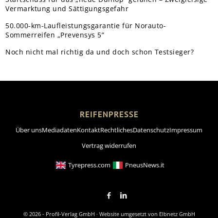
Vermarktung und Sättigungsgefahr
50.000-km-Laufleistungsgarantie für Norauto-
Sommerreifen „Prevensys 5”
Noch nicht mal richtig da und doch schon Testsieger?
REIFENPRESSE
Über uns
Mediadaten
Kontakt
Rechtliches
Datenschutz
Impressum
Vertrag widerrufen
Tyrepress.com
PneusNews.it
© 2026 - Profil-Verlag GmbH · Website umgesetzt von
Elbnetz GmbH