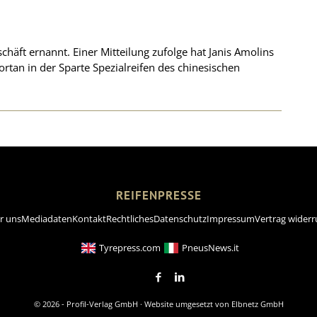
chäft ernannt. Einer Mitteilung zufolge hat Janis Amolins
tan in der Sparte Spezialreifen des chinesischen
REIFENPRESSE
r uns
Mediadaten
Kontakt
Rechtliches
Datenschutz
Impressum
Vertrag widerr
Tyrepress.com
PneusNews.it
© 2026 - Profil-Verlag GmbH · Website umgesetzt von
Elbnetz GmbH