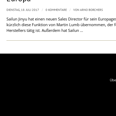
/
/
DIENSTAG, 18. JULI 2017
0 KOMMENTARE
VON
ARNO BORCHERS
Sailun Jinyu hat einen neuen Sales Director für sein Europages
kürzlich diese Funktion von Martin Lumb übernommen, der for
Herstellers tätig ist. Außerdem hat Sailun …
Übe