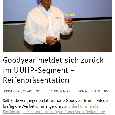
Goodyear meldet sich zurück
im UUHP-Segment –
Reifenpräsentation
/
/
DONNERSTAG, 25. APRIL 2019
11 KOMMENTARE
VON
ARNO BORCHERS
Seit Ende vergangenen Jahres hatte Goodyear immer wieder
kräftig die Werbetrommel gerührt
und die kommende
Einführung der neuen dreistufigen SuperSport-Reifenserie