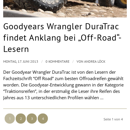
Goodyears Wrangler DuraTrac
findet Anklang bei „Off-Road“-
Lesern
/
/
MONTAG, 17. JUNI 2013
0 KOMMENTARE
VON
ANDREA LÖCK
Der Goodyear Wrangler DuraTrac ist von den Lesern der
Fachzeitschrift “Off Road” zum besten Offroadreifen gewählt
worden. Die Goodyear-Entwicklung gewann in der Kategorie
“Traktionsreifen”, in der erstmalig die Leser ihre Reifen des
Jahres aus 13 unterschiedlichen Profilen wählen …
1
2
3
4
Seite 1 von 4