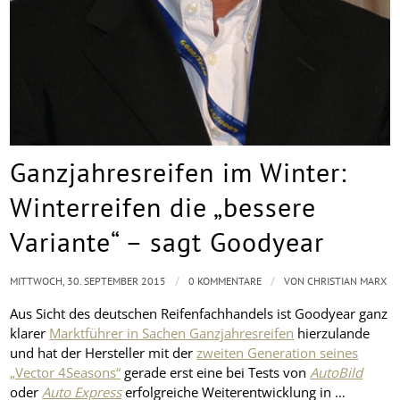
Ganzjahresreifen im Winter:
Winterreifen die „bessere
Variante“ – sagt Goodyear
/
/
MITTWOCH, 30. SEPTEMBER 2015
0 KOMMENTARE
VON
CHRISTIAN MARX
Aus Sicht des deutschen Reifenfachhandels ist Goodyear ganz
klarer
Marktführer in Sachen Ganzjahresreifen
hierzulande
und hat der Hersteller mit der
zweiten Generation seines
„Vector 4Seasons“
gerade erst eine bei Tests von
AutoBild
oder
Auto Express
erfolgreiche Weiterentwicklung in …