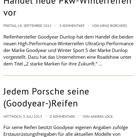
Handel neue Pkw-Winterreifen
vor
/
/
FREITAG, 18. SEPTEMBER 2015
5 KOMMENTARE
VON
ARNO BORCHERS
Reifenhersteller Goodyear Dunlop hat dem Handel die beiden
neuen High-Performance-Winterreifen UltraGrip Performance
der Marke Goodyear und Winter Sport 5 der Marke Dunlop
vorgestellt. Dazu hat das Unternehmen eine Roadshow unter
dem Titel „2 starke Marken für ihre Zukunft.“ …
Jedem Porsche seine
(Goodyear-)Reifen
/
/
MITTWOCH, 3. JULI 2013
0 KOMMENTARE
VON
ANDREA LÖCK
Für seine Reifen besitzt Goodyear eigenen Angaben zufolge
Erstausrüstungsfreigaben für alle aktuellen Modelle von