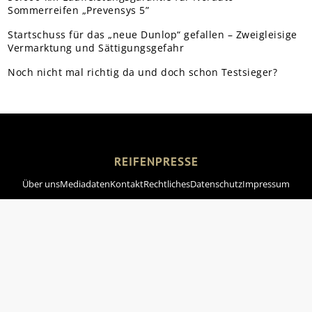
Sommerreifen „Prevensys 5”
Startschuss für das „neue Dunlop“ gefallen – Zweigleisige
Vermarktung und Sättigungsgefahr
Noch nicht mal richtig da und doch schon Testsieger?
REIFENPRESSE
Über uns
Mediadaten
Kontakt
Rechtliches
Datenschutz
Impressum
Vertrag widerrufen
Tyrepress.com
PneusNews.it
© 2026 - Profil-Verlag GmbH · Website umgesetzt von
Elbnetz GmbH