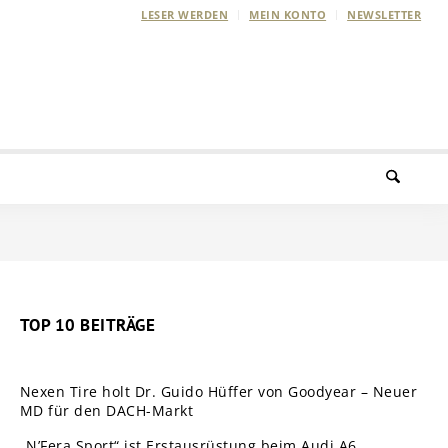
LESER WERDEN
MEIN KONTO
NEWSLETTER
TOP 10 BEITRÄGE
Nexen Tire holt Dr. Guido Hüffer von Goodyear – Neuer
MD für den DACH-Markt
„N’Fera Sport“ ist Erstausrüstung beim Audi A6