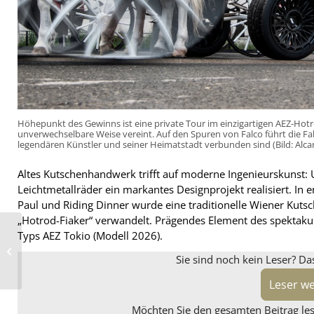
Höhepunkt des Gewinns ist eine private Tour im einzigartigen AEZ-Hot
unverwechselbare Weise vereint. Auf den Spuren von Falco führt die F
legendären Künstler und seiner Heimatstadt verbunden sind (Bild: Alcar
Altes Kutschenhandwerk trifft auf moderne Ingenieurskunst: U
Leichtmetallräder ein markantes Designprojekt realisiert. In
Paul und Riding Dinner wurde eine traditionelle Wiener Kutsch
„Hotrod-Fiaker“ verwandelt. Prägendes Element des spektaku
Continental bekommt
Typs AEZ Tokio (Modell 2026).
neue Verantwortliche
an der Spitze der
Sie sind noch kein Leser? Da
Rechtsabteilung
Leser w
Möchten Sie den gesamten Beitrag lese