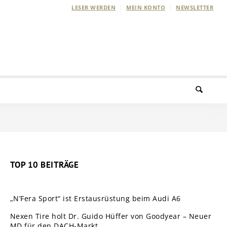
LESER WERDEN
MEIN KONTO
NEWSLETTER
TOP 10 BEITRÄGE
„N’Fera Sport“ ist Erstausrüstung beim Audi A6
Nexen Tire holt Dr. Guido Hüffer von Goodyear – Neuer
MD für den DACH-Markt