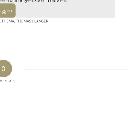
n? Dann loggen Sie sich bitte ein.
loggen
,
THEMA
,
THOMAS | LANGER
0
MENTARE