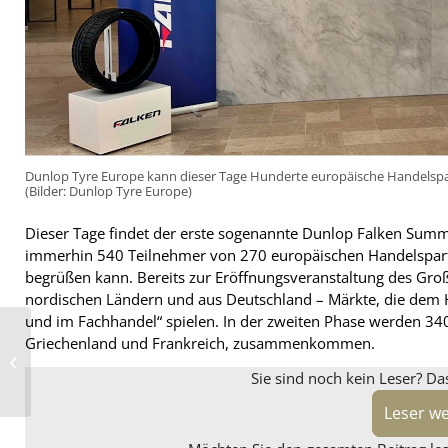
Dunlop Tyre Europe kann dieser Tage Hunderte europäische Handelsp
(Bilder: Dunlop Tyre Europe)
Dieser Tage findet der erste sogenannte Dunlop Falken Summit 
immerhin 540 Teilnehmer von 270 europäischen Handelspartne
begrüßen kann. Bereits zur Eröffnungsveranstaltung des Gr
nordischen Ländern und aus Deutschland – Märkte, die dem Her
und im Fachhandel“ spielen. In der zweiten Phase werden 340
ATU verkauft Estato-
Griechenland und Frankreich, zusammenkommen.
Recyclingwerk an
Genan – Phase der
Sie sind noch kein Leser? Da
Konsolidierung
Leser w