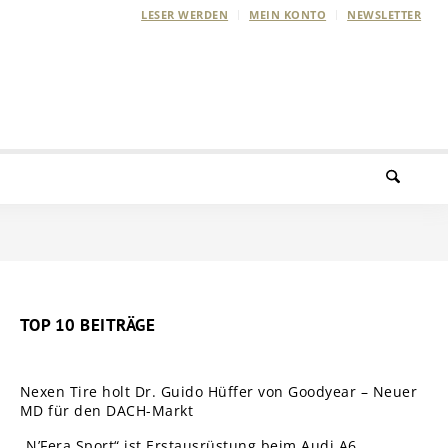
LESER WERDEN
MEIN KONTO
NEWSLETTER
TOP 10 BEITRÄGE
Nexen Tire holt Dr. Guido Hüffer von Goodyear – Neuer
MD für den DACH-Markt
„N’Fera Sport“ ist Erstausrüstung beim Audi A6