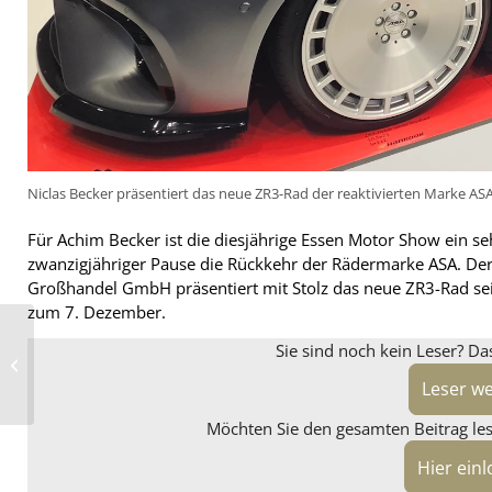
Niclas Becker präsentiert das neue ZR3-Rad der reaktivierten Marke ASA
Für Achim Becker ist die diesjährige Essen Motor Show ein se
zwanzigjähriger Pause die Rückkehr der Rädermarke ASA. Der
Großhandel GmbH präsentiert mit Stolz das neue ZR3-Rad sei
zum 7. Dezember.
Borbet mit neuem
Sie sind noch kein Leser? Da
Standkonzept und fünf
Neuheiten auf der
Leser w
Essen Motor Show
Möchten Sie den gesamten Beitrag lese
Hier ein