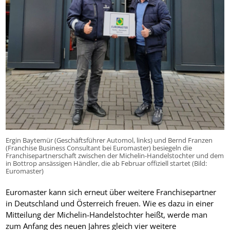
Ergin Baytemür (Geschäftsführer Automol, links) und Bernd Franzen
(Franchise Business Consultant bei Euromaster) besiegeln die
Franchisepartnerschaft zwischen der Michelin-Handelstochter und dem
in Bottrop ansässigen Händler, die ab Februar offiziell startet (Bild:
Euromaster)
Euromaster kann sich erneut über weitere Franchisepartner
in Deutschland und Österreich freuen. Wie es dazu in einer
Mitteilung der Michelin-Handelstochter heißt, werde man
zum Anfang des neuen Jahres gleich vier weitere