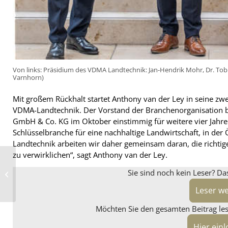
Von links: Präsidium des VDMA Landtechnik: Jan-Hendrik Mohr, Dr. Tob
Varnhorn)
Mit großem Rückhalt startet Anthony van der Ley in seine zwe
VDMA-Landtechnik. Der Vorstand der Branchenorganisation b
GmbH & Co. KG im Oktober einstimmig für weitere vier Jahre 
Schlüsselbranche für eine nachhaltige Landwirtschaft, in de
Landtechnik arbeiten wir daher gemeinsam daran, die richt
zu verwirklichen“, sagt Anthony van der Ley.
Ascenso VDR2000 VF:
Sie sind noch kein Leser? Da
14 Größen bei ML
Reifen verfügbar
Leser w
Möchten Sie den gesamten Beitrag lese
Hier ein