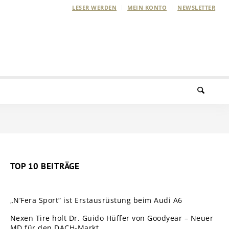
LESER WERDEN
MEIN KONTO
NEWSLETTER
TOP 10 BEITRÄGE
„N’Fera Sport“ ist Erstausrüstung beim Audi A6
Nexen Tire holt Dr. Guido Hüffer von Goodyear – Neuer
MD für den DACH-Markt