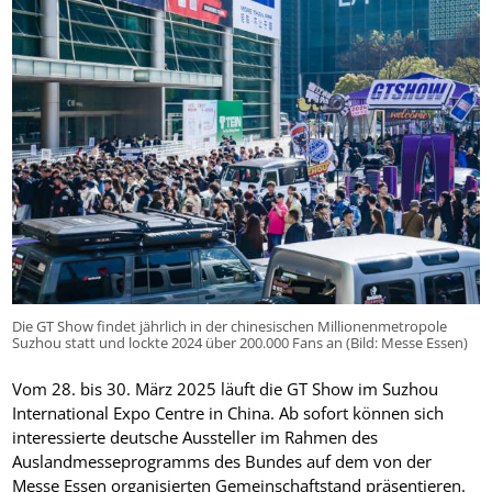
Die GT Show findet jährlich in der chinesischen Millionenmetropole
Suzhou statt und lockte 2024 über 200.000 Fans an (Bild: Messe Essen)
Vom 28. bis 30. März 2025 läuft die GT Show im Suzhou
International Expo Centre in China. Ab sofort können sich
interessierte deutsche Aussteller im Rahmen des
Auslandmesseprogramms des Bundes auf dem von der
Messe Essen organisierten Gemeinschaftstand präsentieren.