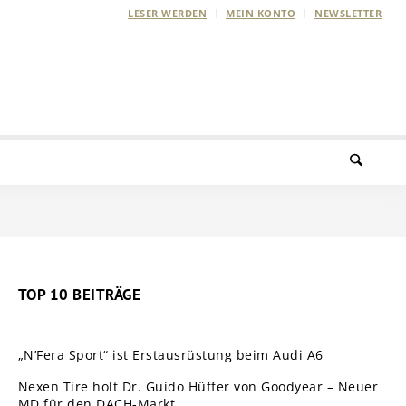
LESER WERDEN
MEIN KONTO
NEWSLETTER
TOP 10 BEITRÄGE
„N’Fera Sport“ ist Erstausrüstung beim Audi A6
Nexen Tire holt Dr. Guido Hüffer von Goodyear – Neuer
MD für den DACH-Markt