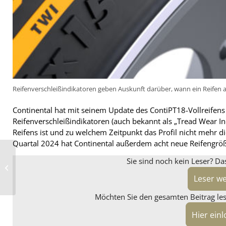
Reifenverschleißindikatoren geben Auskunft darüber, wann ein Reifen 
Continental hat mit seinem Update des ContiPT18-Vollreifens 
Reifenverschleißindikatoren (auch bekannt als „Tread Wear In
Reifens ist und zu welchem Zeitpunkt das Profil nicht mehr die
Quartal 2024 hat Continental außerdem acht neue Reifengrö
AD Vimotion enthüllt
Sie sind noch kein Leser? Da
neue Oxigin- und
Carmani-Rädern in
Leser w
Essen
Möchten Sie den gesamten Beitrag lese
Hier ein