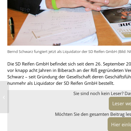
Bernd Schwarz fungiert jetzt als Liquidator der SD Reifen GmbH (Bild: 
Die SD Reifen GmbH befindet sich seit dem 26. September 202
vor knapp acht Jahren in Biberach an der Riß gegründeten Ve
Schwarz – seit Gründung der Gesellschaft deren Geschäftsfü
nunmehr als Liquidator der SD Reifen GmbH bestellt.
Auch David Oliva nicht
Sie sind noch kein Leser? Da
mehr bei Yokohama
Europe – Neuer Prinx-
Leser w
Marketingma...
Möchten Sie den gesamten Beitrag lese
Hier ein