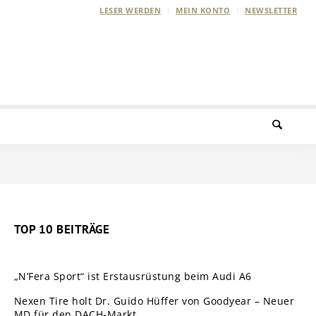
LESER WERDEN
MEIN KONTO
NEWSLETTER
TOP 10 BEITRÄGE
„N’Fera Sport“ ist Erstausrüstung beim Audi A6
Nexen Tire holt Dr. Guido Hüffer von Goodyear – Neuer
MD für den DACH-Markt