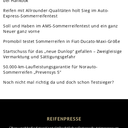
bei Hankook
Reifen mit Allrounder-Qualitäten holt Sieg im Auto-
Express-Sommerreifentest
Soll und Haben im AMS-Sommerreifentest und ein ganz
Neuer ganz vorne
Promobil testet Sommerreifen in Fiat-Ducato-Maxi-Größe
Startschuss für das „neue Dunlop“ gefallen – Zweigleisige
Vermarktung und Sättigungsgefahr
50.000-km-Laufleistungsgarantie für Norauto-
Sommerreifen „Prevensys 5”
Noch nicht mal richtig da und doch schon Testsieger?
REIFENPRESSE
Über uns
Mediadaten
Kontakt
Rechtliches
Datenschutz
Impressum