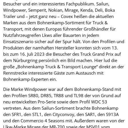
Besucher und ein interessiertes Fachpublikum. Sailun,
Windpower, Semperit, Nokian, Mirage, Kenda, Deli, Boka
Trailer und – jetzt ganz neu – Covex heißen die aktuellen
Marken aus dem Bohnenkamp-Sortiment für Truck &
Transport, mit denen Europas führender Großhändler für
Nutzfahrzeugreifen Lkws aller Bauarten in jedem
Einsatzszenario sicher auf der Spur hält. Von den Profilen und
Produkten der namhaften Hersteller konnten sich vom 13.
bis zum 16. Juli 2023 die Besucher des Truck Grand Prix auf
dem Nürburgring persönlich ein Bild machen. Hier lud die
große „Bohnenkamp Truck & Transport Lounge“ direkt an der
Rennstrecke interessierte Gäste zum Austausch mit
Bohnenkamp-Experten ein.
Die Marke Windpower war auf dem Bohnenkamp-Stand mit
den Profilen SR80, DR85, TR88 und TL98 der von Grund auf
neu entwickelten Pro-Serie sowie dem Profil WDC 53
vertreten. Aus dem Sailun-Sortiment brachte Bohnenkamp
den SFR1, den STL1, den Cityconvoy, den SAR1, den S913A
und den Commercio 4 Seasons mit. Außerdem waren von der
Llkw-Marke Mirage der MR-700 sowie der MSV01 vom