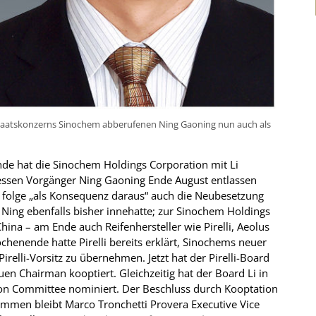
n Staatskonzerns Sinochem abberufenen Ning Gaoning nun auch als
de hat die Sinochem Holdings Corporation mit Li
essen Vorgänger Ning Gaoning Ende August entlassen
ßt, folge „als Konsequenz daraus“ auch die Neubesetzung
en Ning ebenfalls bisher innehatte; zur Sinochem Holdings
ina – am Ende auch Reifenhersteller wie Pirelli, Aeolus
henende hatte Pirelli bereits erklärt, Sinochems neuer
irelli-Vorsitz zu übernehmen. Jetzt hat der Pirelli-Board
uen Chairman kooptiert. Gleichzeitig hat der Board Li in
on Committee nominiert. Der Beschluss durch Kooptation
mmen bleibt Marco Tronchetti Provera Executive Vice