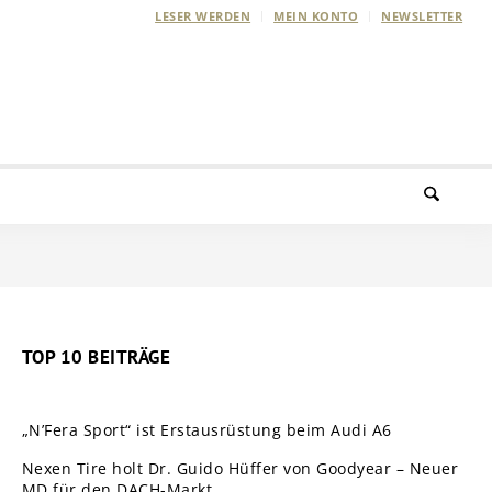
LESER WERDEN
MEIN KONTO
NEWSLETTER
TOP 10 BEITRÄGE
„N’Fera Sport“ ist Erstausrüstung beim Audi A6
Nexen Tire holt Dr. Guido Hüffer von Goodyear – Neuer
MD für den DACH-Markt