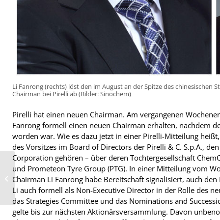
Li Fanrong (rechts) löst den im August an der Spitze des chinesische
Chairman bei Pirelli ab (Bilder: Sinochem)
Pirelli hat einen neuen Chairman. Am vergangenen Wochenen
Fanrong formell einen neuen Chairman erhalten, nachdem d
worden war. Wie es dazu jetzt in einer Pirelli-Mitteilung hei
des Vorsitzes im Board of Directors der Pirelli & C. S.p.A., d
Corporation gehören – über deren Tochtergesellschaft ChemCh
„Deutschland und
und Prometeon Tyre Group (PTG). In einer Mitteilung vom Woc
Italien am meisten
gefährdet“ – Neue
Chairman Li Fanrong habe Bereitschaft signalisiert, auch den P
Marktstudie
Li auch formell als Non-Executive Director in der Rolle des ne
prognostiziert...
das Strategies Committee und das Nominations and Successi
gelte bis zur nächsten Aktionärsversammlung. Davon unbeno