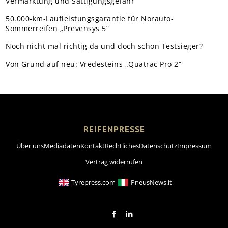
Vermarktung und Sättigungsgefahr
50.000-km-Laufleistungsgarantie für Norauto-
Sommerreifen „Prevensys 5”
Noch nicht mal richtig da und doch schon Testsieger?
Von Grund auf neu: Vredesteins „Quatrac Pro 2“
REIFENPRESSE
Über uns
Mediadaten
Kontakt
Rechtliches
Datenschutz
Impressum
Vertrag widerrufen
Tyrepress.com
PneusNews.it