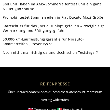
Soll und Haben im AMS-Sommerreifentest und ein ganz
Neuer ganz vorne
Promobil testet Sommerreifen in Fiat-Ducato-Maxi-Größe
Startschuss für das „neue Dunlop“ gefallen – Zweigleisige
Vermarktung und Sättigungsgefahr
50.000-km-Laufleistungsgarantie für Norauto-
Sommerreifen „Prevensys 5”
Noch nicht mal richtig da und doch schon Testsieger?
REIFENPRESSE
Über uns
Mediadaten
Kontakt
Rechtliches
Datenschutz
Impressum
Vertrag widerrufen
Tyrepress.com
PneusNews.it