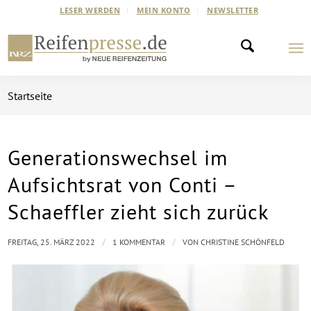
LESER WERDEN
MEIN KONTO
NEWSLETTER
Startseite
Generationswechsel im
sagt:
Aufsichtsrat von Conti –
Schaeffler zieht sich zurück
/
/
FREITAG, 25. MÄRZ 2022
1 KOMMENTAR
VON
CHRISTINE SCHÖNFELD