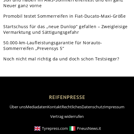
Neuer ganz vorne
Promobil testet Sommerreifen in Fiat-Ducato-Maxi-Größe
Startschuss für das „neue Dunlop“ gefallen – Zweigleisige
Vermarktung und Sättigungsgefahr
50.000-km-Laufleistungsgarantie für Norauto-
Sommerreifen „Prevensys 5”
Noch nicht mal richtig da und doch schon Testsieger?
REIFENPRESSE
Über uns
Mediadaten
Kontakt
Rechtliches
Datenschutz
Impressum
Vertrag widerrufen
Tyrepress.com
PneusNews.it