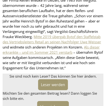
der Firma Reifen Wiebke in Uelzen, die 1985 von Vergölst
übernommen wurde – 42 Jahre lang, während seiner
gesamten beruflichen Laufbahn, hat er dem Reifen- und
Autoservicedienstleister die Treue gehalten. „Schon vor einem
Jahr wollte Heinrich Bytof in den Ruhestand gehen – aber er
wurde hier noch zu sehr gebraucht und hat in eine
Verlängerung eingewilligt“, sagt Vergölst-Geschäftsführerin
Frauke Wieckberg.
Mitte 2019 übergab Bytof den Staffelstab
des Vertriebsleiters Retail an seinen Nachfolger Uwe Weisser
und widmete sich anderen Projekten im Konzern.
Als dieser
erkrankte – und im Sommer 2021 verstarb
– übernahm Bytof
seine Aufgaben kommissarisch. „Allein diese Geste beweist,
wie sehr er mit Vergölst verbunden ist und wie hoch sein
Engagement für das Unternehmen ist.“
Sie sind noch kein Leser? Das können Sie hier ändern.
Leser werden
Möchten Sie den gesamten Beitrag lesen? Dann loggen Sie
sich bitte ein.