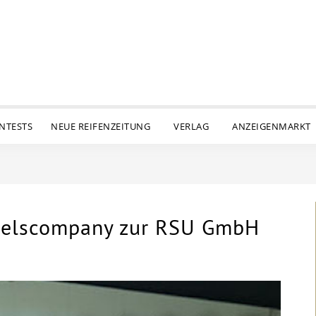
ENTESTS
NEUE REIFENZEITUNG
VERLAG
ANZEIGENMARKT
heelscompany zur RSU GmbH