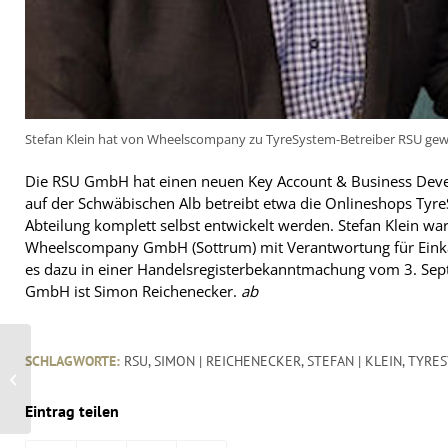
Stefan Klein hat von Wheelscompany zu TyreSystem-Betreiber RSU gewe
Die RSU GmbH hat einen neuen Key Account & Business Develo
auf der Schwäbischen Alb betreibt etwa die Onlineshops Tyre
Abteilung komplett selbst entwickelt werden. Stefan Klein war
Wheelscompany GmbH (Sottrum) mit Verantwortung für Einkauf
es dazu in einer Handelsregisterbekanntmachung vom 3. Sep
GmbH ist Simon Reichenecker.
ab
Brabus’ neues „City-
SCHLAGWORTE:
RSU
,
SIMON | REICHENECKER
,
STEFAN | KLEIN
,
TYRE
Supercar“ mit E-Antrieb
und bis zu 125
Kilometer ...
Eintrag teilen