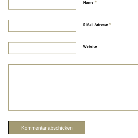
*
Name
*
E-Mail-Adresse
Website