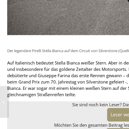
Der legendäre Pirelli Stella Bianca auf dem Circuit von Silverstone (Quelle:
Auf Italienisch bedeutet Stella Bianca weißer Stern. Aber in de
und insbesondere für das goldene Zeitalter des Motorsports.
debütierte und Giuseppe Farina das erste Rennen gewann –
beim Grand Prix zum 70. Jahrestag von Silverstone gefeiert -, 
Bianca. Er war sogar mit einem kleinen weißen Stern auf der 
gleichnamigen Straßenreifen teilte.
„Männerüberhang“
und geringere
Markentreue bei
Sie sind noch kein Leser? Da
Onlinereifenkäufern
Leser w
Möchten Sie den gesamten Beitrag lese