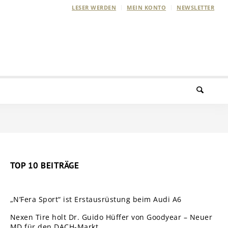
LESER WERDEN
MEIN KONTO
NEWSLETTER
TOP 10 BEITRÄGE
„N’Fera Sport“ ist Erstausrüstung beim Audi A6
Nexen Tire holt Dr. Guido Hüffer von Goodyear – Neuer
MD für den DACH-Markt