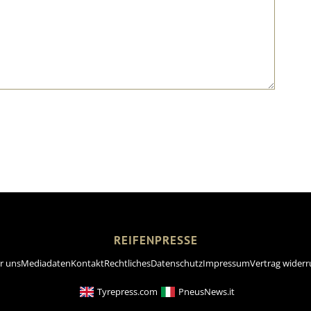
REIFENPRESSE
r uns
Mediadaten
Kontakt
Rechtliches
Datenschutz
Impressum
Vertrag widerr
Tyrepress.com
PneusNews.it