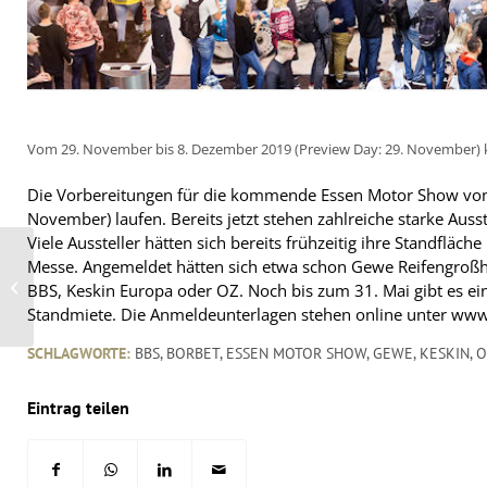
Vom 29. November bis 8. Dezember 2019 (Preview Day: 29. November
Die Vorbereitungen für die kommende Essen Motor Show vom
November) laufen. Bereits jetzt stehen zahlreiche starke Auss
Viele Aussteller hätten sich bereits frühzeitig ihre Standfläche
ETRMA begrüßt die
Messe. Angemeldet hätten sich etwa schon Gewe Reifengroß
Aufnahme von
Nutzfahrzeugen in die
BBS, Keskin Europa oder OZ. Noch bis zum 31. Mai gibt es ei
TPMS-Vorschriften
Standmiete. Die Anmeldeunterlagen stehen online unter ww
der...
SCHLAGWORTE:
BBS
,
BORBET
,
ESSEN MOTOR SHOW
,
GEWE
,
KESKIN
,
O
Eintrag teilen