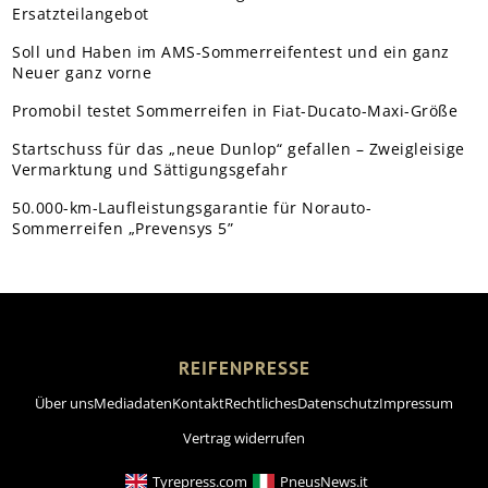
Ersatzteilangebot
Soll und Haben im AMS-Sommerreifentest und ein ganz
Neuer ganz vorne
Promobil testet Sommerreifen in Fiat-Ducato-Maxi-Größe
Startschuss für das „neue Dunlop“ gefallen – Zweigleisige
Vermarktung und Sättigungsgefahr
50.000-km-Laufleistungsgarantie für Norauto-
Sommerreifen „Prevensys 5”
REIFENPRESSE
Über uns
Mediadaten
Kontakt
Rechtliches
Datenschutz
Impressum
Vertrag widerrufen
Tyrepress.com
PneusNews.it