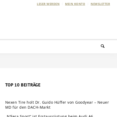
LESER WERDEN
MEIN KONTO
NEWSLETTER
TOP 10 BEITRÄGE
Nexen Tire holt Dr. Guido Hüffer von Goodyear – Neuer
MD für den DACH-Markt
„N’Fera Sport“ ist Erstausrüstung beim Audi A6