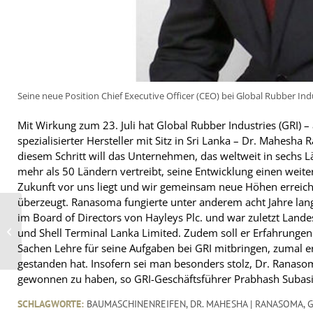
Seine neue Position Chief Executive Officer (CEO) bei Global Rubber In
Mit Wirkung zum 23. Juli hat Global Rubber Industries (GRI) 
spezialisierter Hersteller mit Sitz in Sri Lanka – Dr. Mahesh
diesem Schritt will das Unternehmen, das weltweit in sechs 
mehr als 50 Ländern vertreibt, seine Entwicklung einen weiter
Zukunft vor uns liegt und wir gemeinsam neue Höhen erreich
überzeugt. Ranasoma fungierte unter anderem acht Jahre lang 
im Board of Directors von Hayleys Plc. und war zuletzt Lande
Zuwachs für Videoreihe
„So geht
und Shell Terminal Lanka Limited. Zudem soll er Erfahrunge
Digitalisierung“
Sachen Lehre für seine Aufgaben bei GRI mitbringen, zumal er
gestanden hat. Insofern sei man besonders stolz, Dr. Ranaso
gewonnen zu haben, so GRI-Geschäftsführer Prabhash Subas
SCHLAGWORTE:
BAUMASCHINENREIFEN
,
DR. MAHESHA | RANASOMA
,