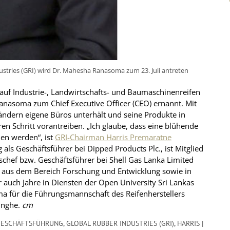
dustries (GRI) wird Dr. Mahesha Ranasoma zum 23. Juli antreten
– auf Industrie-, Landwirtschafts- und Baumaschinenreifen
a Ranasoma zum Chief Executive Officer (CEO) ernannt. Mit
Ländern eigene Büros unterhält und seine Produkte in
en Schritt vorantreiben. „Ich glaube, dass eine blühende
en werden“, ist
GRI-Chairman Harris Premaratne
als Geschäftsführer bei Dipped Products Plc., ist Mitglied
schef bzw. Geschäftsführer bei Shell Gas Lanka Limited
n aus dem Bereich Forschung und Entwicklung sowie in
 auch Jahre in Diensten der Open University Sri Lankas
ma für die Führungsmannschaft des Reifenherstellers
inghe.
cm
GESCHÄFTSFÜHRUNG
,
GLOBAL RUBBER INDUSTRIES (GRI)
,
HARRIS |