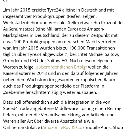
„Im Jahr 2015 erzielte Tyre24 alleine in Deutschland mit
insgesamt vier Produktgruppen (Reifen, Felgen,
Werkstattzubehör und Verschleißteile) etwa zehn Prozent des
Außenumsatzes (eine Milliarden Euro) des Amazon-
Marktplatzes in Deutschland, der zu diesem Zeitpunkt mit
etwa 100 Produktgruppen am deutschen Markt vertreten
war. Im Jahr 2015 wurden bis zu 100.000 Transaktionen
täglich über Tyre24 abgewickelt“, berichtet Michael Saitow,
Gründer und CEO der Saitow AG. Nach diesem eigenen
Worten zufolge
„außerordentlichen Erfolg“
wollen die
Kaiserslauterner 2018 und in den darauf folgenden Jahren
neben dem Wachstum im gesamten europäischen Raum
auch das Produktgruppenportfolio der Plattform in
„Siebenmeilenschritten“ zügig weiter ausbauen.
Dazu soll offensichtlich auch die Integration in die von
Speed4Trade angebotene Middleware-Lösung einen Beitrag
liefern, mit der die Verkaufsabwicklung von Artikeln und
Waren aller Art über diverse Absatzkanäle wie
Onlinemarktplätze (
Amazon, eBay & Co.
), mobile Apps, Shop-