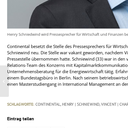
Henry Schniedwind wird Pressesprecher für Wirtschaft und Finanzen be
Continental besetzt die Stelle des Pressesprechers für Wirt
Schniewind neu. Die Stelle war vakant geworden, nachdem Vi
Pressestelle übernommen hatte. Schniewind (33) war in den v
Relations-Team des Konzerns mit Kapitalmarktkommunikation b
Unternehmensberatung für die Energiewirtschaft tätig. Erfahr
Speed4Trade gibt
einem Bundestagsbüro in Berlin. Nach seinem betriebswirtsch
neues Enterprise-
einen Masterstudiengang in International Management an der 
Shopsystem raus
SCHLAGWORTE:
CONTINENTAL
,
HENRY | SCHNIEWIND
,
VINCENT | CHA
Eintrag teilen