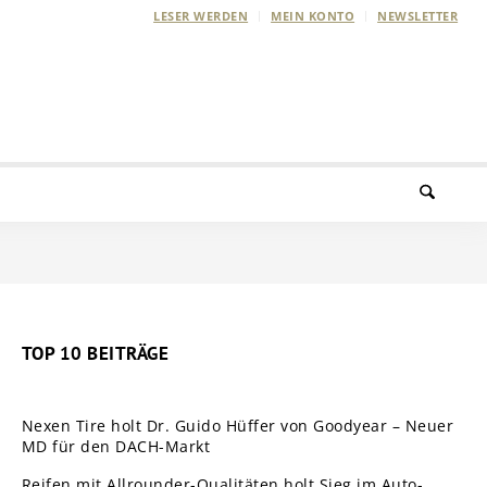
LESER WERDEN
MEIN KONTO
NEWSLETTER
TOP 10 BEITRÄGE
Nexen Tire holt Dr. Guido Hüffer von Goodyear – Neuer
MD für den DACH-Markt
Reifen mit Allrounder-Qualitäten holt Sieg im Auto-