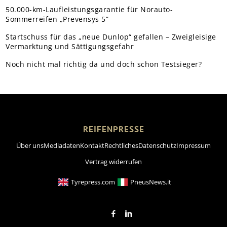
50.000-km-Laufleistungsgarantie für Norauto-
Sommerreifen „Prevensys 5”
Startschuss für das „neue Dunlop“ gefallen – Zweigleisige
Vermarktung und Sättigungsgefahr
Noch nicht mal richtig da und doch schon Testsieger?
REIFENPRESSE
Über uns
Mediadaten
Kontakt
Rechtliches
Datenschutz
Impressum
Vertrag widerrufen
Tyrepress.com
PneusNews.it