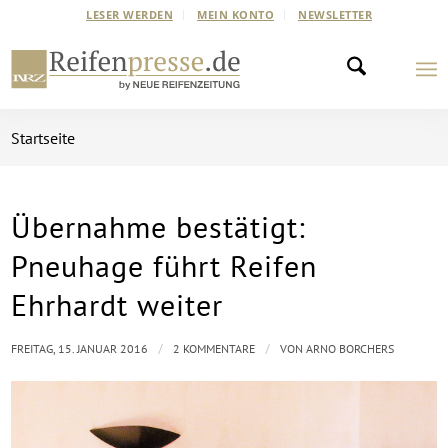
LESER WERDEN
MEIN KONTO
NEWSLETTER
Startseite
Übernahme bestätigt:
sagt:
sagt:
Pneuhage führt Reifen
Ehrhardt weiter
/
/
FREITAG, 15. JANUAR 2016
2 KOMMENTARE
VON
ARNO BORCHERS