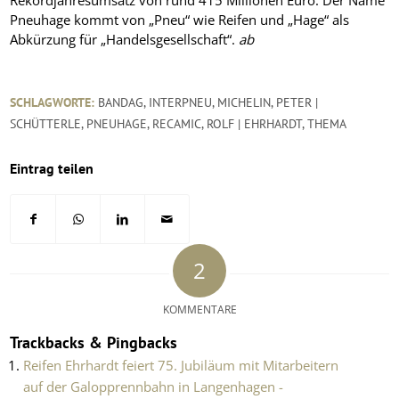
Rekordjahresumsatz von rund 415 Millionen Euro. Der Name
Pneuhage kommt von „Pneu“ wie Reifen und „Hage“ als
Abkürzung für „Handelsgesellschaft“.
ab
SCHLAGWORTE:
BANDAG
,
INTERPNEU
,
MICHELIN
,
PETER |
SCHÜTTERLE
,
PNEUHAGE
,
RECAMIC
,
ROLF | EHRHARDT
,
THEMA
Eintrag teilen
2
KOMMENTARE
Trackbacks & Pingbacks
Reifen Ehrhardt feiert 75. Jubiläum mit Mitarbeitern
auf der Galopprennbahn in Langenhagen -