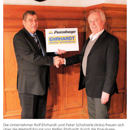
Die Unternehmer Rolf Ehrhardt und Peter Schütterle (links) freuen sich
über die Weiterführung von Reifen Ehrhardt durch die Pneuhage-