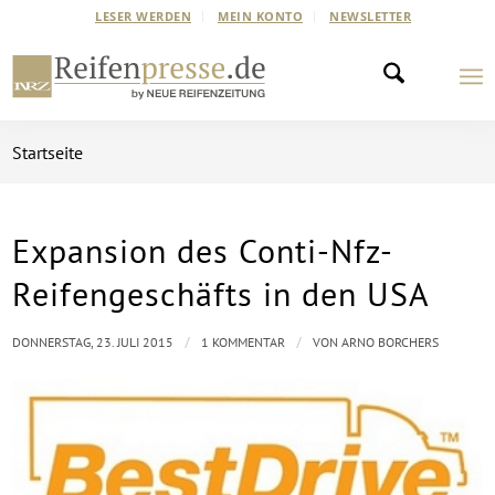
LESER WERDEN
MEIN KONTO
NEWSLETTER
Startseite
Expansion des Conti-Nfz-
sagt:
Reifengeschäfts in den USA
/
/
DONNERSTAG, 23. JULI 2015
1 KOMMENTAR
VON
ARNO BORCHERS