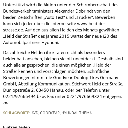
Unterstützt wird die Aktion unter der Schirmherrschaft des
Bundesverkehrsministers Alexander Dobrindt von den
beiden Zeitschriften „Auto Test“ und „Trucker“. Bewerben
kann sich jeder über die Internetseite www.held-der-
strasse.de. Auf den aus allen Helden des Monats gewählten
„Held der Straße“ des Jahres 2015 wartet der neue i20 des
Automobilpartners Hyundai.
Da zahlreiche Helden ihre Taten nicht als besonders
heldenhaft ansehen, bleiben sie oft unentdeckt. Deshalb sind
auch alle angesprochen, die einen möglichen „Held der
Straße“ kennen und vorschlagen möchten. Schriftliche
Bewerbungen nimmt die Goodyear Dunlop Tires Germany
GmbH, Abteilung Kommunikation, Stichwort Held der Straße,
Dunlopstraße 2, 63450 Hanau, oder per Telefon unter
0221/97666494 bzw. Fax unter 0221/976669324 entgegen.
dv
SCHLAGWORTE:
AVD
,
GOODYEAR
,
HYUNDAI
,
THEMA
Eintrag teilen