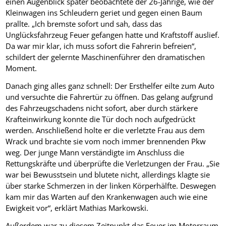
einen Augenblick später beobachtete der 26-Jährige, wie der
Kleinwagen ins Schleudern geriet und gegen einen Baum
prallte. „Ich bremste sofort und sah, dass das
Unglücksfahrzeug Feuer gefangen hatte und Kraftstoff auslief.
Da war mir klar, ich muss sofort die Fahrerin befreien“,
schildert der gelernte Maschinenführer den dramatischen
Moment.
Danach ging alles ganz schnell: Der Ersthelfer eilte zum Auto
und versuchte die Fahrertür zu öffnen. Das gelang aufgrund
des Fahrzeugschadens nicht sofort, aber durch stärkere
Krafteinwirkung konnte die Tür doch noch aufgedrückt
werden. Anschließend holte er die verletzte Frau aus dem
Wrack und brachte sie vom noch immer brennenden Pkw
weg. Der junge Mann verständigte im Anschluss die
Rettungskräfte und überprüfte die Verletzungen der Frau. „Sie
war bei Bewusstsein und blutete nicht, allerdings klagte sie
über starke Schmerzen in der linken Körperhälfte. Deswegen
kam mir das Warten auf den Krankenwagen auch wie eine
Ewigkeit vor“, erklärt Mathias Markowski.
Außerdem war zu diesem Zeitpunkt das Feuer im Motorraum