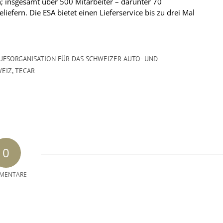
n; insgesamt über 500 Mitarbeiter – darunter 70
iefern. Die ESA bietet einen Lieferservice bis zu drei Mal
AUFSORGANISATION FÜR DAS SCHWEIZER AUTO- UND
EIZ
,
TECAR
0
MENTARE