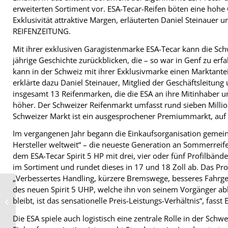
erweiterten Sortiment vor. ESA-Tecar-Reifen böten eine hohe Q
Exklusivität attraktive Margen, erläuterten Daniel Steinauer
REIFENZEITUNG.
Mit ihrer exklusiven Garagistenmarke ESA-Tecar kann die Schw
jährige Geschichte zurückblicken, die – so war in Genf zu erf
kann in der Schweiz mit ihrer Exklusivmarke einen Marktanteil
erklärte dazu Daniel Steinauer, Mitglied der Geschäftsleitung
insgesamt 13 Reifenmarken, die die ESA an ihre Mitinhaber und
höher. Der Schweizer Reifenmarkt umfasst rund sieben Millio
Schweizer Markt ist ein ausgesprochener Premiummarkt, auf
Im vergangenen Jahr begann die Einkaufsorganisation gemei
Hersteller weltweit“ – die neueste Generation an Sommerreife
dem ESA-Tecar Spirit 5 HP mit drei, vier oder fünf Profilbände
im Sortiment und rundet dieses in 17 und 18 Zoll ab. Das Profi
„Verbessertes Handling, kürzere Bremswege, besseres Fahrgef
des neuen Spirit 5 UHP, welche ihn von seinem Vorgänger abh
Michelin verbindet den
Ford Focus Electric mit
bleibt, ist das sensationelle Preis-Leistungs-Verhältnis“, fa
der Straße und der
digitalen...
Die ESA spiele auch logistisch eine zentrale Rolle in der Sch