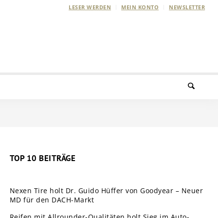
LESER WERDEN
MEIN KONTO
NEWSLETTER
TOP 10 BEITRÄGE
Nexen Tire holt Dr. Guido Hüffer von Goodyear – Neuer
MD für den DACH-Markt
Reifen mit Allrounder-Qualitäten holt Sieg im Auto-