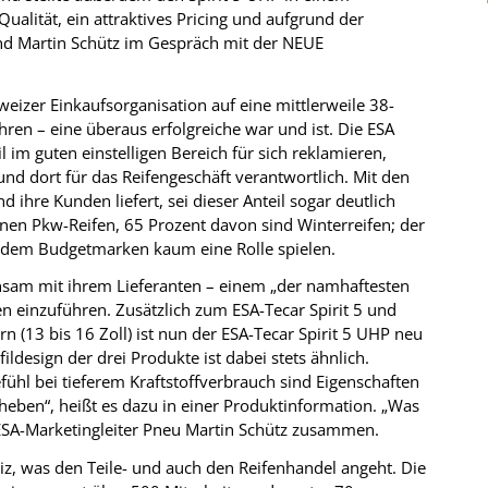
ualität, ein attraktives Pricing und aufgrund der
 und Martin Schütz im Gespräch mit der NEUE
eizer Einkaufsorganisation auf eine mittlerweile 38-
ahren – eine überaus erfolgreiche war und ist. Die ESA
 im guten einstelligen Bereich für sich reklamieren,
 und dort für das Reifengeschäft verantwortlich. Mit den
 ihre Kunden liefert, sei dieser Anteil sogar deutlich
nen Pkw-Reifen, 65 Prozent davon sind Winterreifen; der
 dem Budgetmarken kaum eine Rolle spielen.
nsam mit ihrem Lieferanten – einem „der namhaftesten
n einzuführen. Zusätzlich zum ESA-Tecar Spirit 5 und
rn (13 bis 16 Zoll) ist nun der ESA-Tecar Spirit 5 UHP neu
ldesign der drei Produkte ist dabei stets ähnlich.
ühl bei tieferem Kraftstoffverbrauch sind Eigenschaften
eben“, heißt es dazu in einer Produktinformation. „Was
sst ESA-Marketingleiter Pneu Martin Schütz zusammen.
weiz, was den Teile- und auch den Reifenhandel angeht. Die