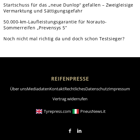
Startschuss für das „neue Dunlop“ gefallen – Zweigleisige
Vermarktung und Sättigungsgefahr
50.000-km-Laufleistungsgarantie für Norauto-
Sommerreifen „Prevensys 5”
Noch nicht mal richtig da und doch schon Testsieger?
REIFENPRESSE
Über uns
Mediadaten
Kontakt
Rechtliches
Datenschutz
Impressum
Vertrag widerrufen
Tyrepress.com
PneusNews.it