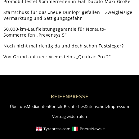
Promobil testet Sommerreifen in Fiat-Ducato-Maxi-Größe
Startschuss für das „neue Dunlop“ gefallen – Zweigleisige
Vermarktung und Sättigungsgefahr
50.000-km-Laufleistungsgarantie für Norauto-
Sommerreifen „Prevensys 5”
Noch nicht mal richtig da und doch schon Testsieger?
Von Grund auf neu: Vredesteins „Quatrac Pro 2“
REIFENPRESSE
Über uns
Mediadaten
Kontakt
Rechtliches
Datenschutz
Impressum
Vertrag widerrufen
Tyrepress.com
PneusNews.it