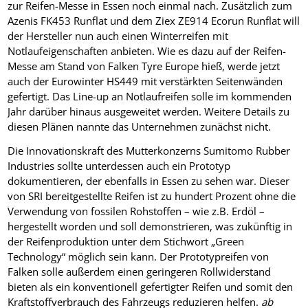
zur Reifen-Messe in Essen noch einmal nach. Zusätzlich zum
Azenis FK453 Runflat und dem Ziex ZE914 Ecorun Runflat will
der Hersteller nun auch einen Winterreifen mit
Notlaufeigenschaften anbieten. Wie es dazu auf der Reifen-
Messe am Stand von Falken Tyre Europe hieß, werde jetzt
auch der Eurowinter HS449 mit verstärkten Seitenwänden
gefertigt. Das Line-up an Notlaufreifen solle im kommenden
Jahr darüber hinaus ausgeweitet werden. Weitere Details zu
diesen Plänen nannte das Unternehmen zunächst nicht.
Die Innovationskraft des Mutterkonzerns Sumitomo Rubber
Industries sollte unterdessen auch ein Prototyp
dokumentieren, der ebenfalls in Essen zu sehen war. Dieser
von SRI bereitgestellte Reifen ist zu hundert Prozent ohne die
Verwendung von fossilen Rohstoffen – wie z.B. Erdöl –
hergestellt worden und soll demonstrieren, was zukünftig in
der Reifenproduktion unter dem Stichwort „Green
Technology“ möglich sein kann. Der Prototypreifen von
Falken solle außerdem einen geringeren Rollwiderstand
bieten als ein konventionell gefertigter Reifen und somit den
Kraftstoffverbrauch des Fahrzeugs reduzieren helfen.
ab