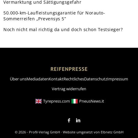
Vermarktung und Sättigungsgefahr
50.000-km-Laufleistungsgarantie für Norauto-
Sommerreifen „Prevensys 5”
Noch nicht mal richtig da und doch schon Testsieger?
REIFENPRESSE
Über uns
Mediadaten
Kontakt
Rechtliches
Datenschutz
Impressum
Vertrag widerrufen
Tyrepress.com
PneusNews.it
© 2026 - Profil-Verlag GmbH · Website umgesetzt von
Elbnetz GmbH