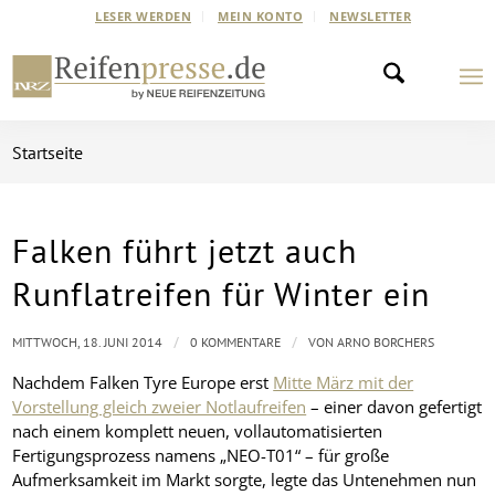
LESER WERDEN
MEIN KONTO
NEWSLETTER
Startseite
Falken führt jetzt auch
Runflatreifen für Winter ein
/
/
MITTWOCH, 18. JUNI 2014
0 KOMMENTARE
VON
ARNO BORCHERS
Nachdem Falken Tyre Europe erst
Mitte März mit der
Vorstellung gleich zweier Notlaufreifen
– einer davon gefertigt
nach einem komplett neuen, vollautomatisierten
Fertigungsprozess namens „NEO-T01“ – für große
Aufmerksamkeit im Markt sorgte, legte das Untenehmen nun