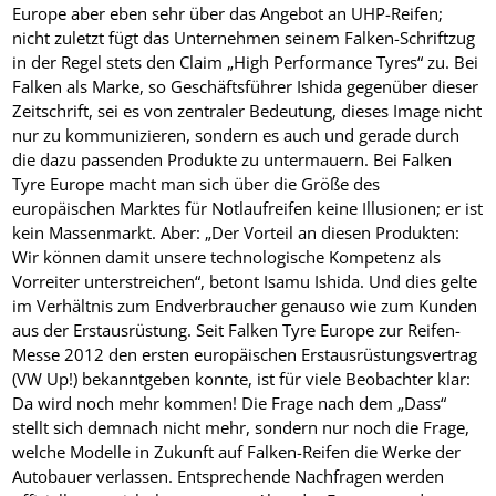
Europe aber eben sehr über das Angebot an UHP-Reifen;
nicht zuletzt fügt das Unternehmen seinem Falken-Schriftzug
in der Regel stets den Claim „High Performance Tyres“ zu. Bei
Falken als Marke, so Geschäftsführer Ishida gegenüber dieser
Zeitschrift, sei es von zentraler Bedeutung, dieses Image nicht
nur zu kommunizieren, sondern es auch und gerade durch
die dazu passenden Produkte zu untermauern. Bei Falken
Tyre Europe macht man sich über die Größe des
europäischen Marktes für Notlaufreifen keine Illusionen; er ist
kein Massenmarkt. Aber: „Der Vorteil an diesen Produkten:
Wir können damit unsere technologische Kompetenz als
Vorreiter unterstreichen“, betont Isamu Ishida. Und dies gelte
im Verhältnis zum Endverbraucher genauso wie zum Kunden
aus der Erstausrüstung. Seit Falken Tyre Europe zur Reifen-
Messe 2012 den ersten europäischen Erstausrüstungsvertrag
(VW Up!) bekanntgeben konnte, ist für viele Beobachter klar:
Da wird noch mehr kommen! Die Frage nach dem „Dass“
stellt sich demnach nicht mehr, sondern nur noch die Frage,
welche Modelle in Zukunft auf Falken-Reifen die Werke der
Autobauer verlassen. Entsprechende Nachfragen werden