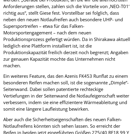
Anforderungen stellen, zahlen sich die Vorteile von ‚NEO-T01‘
richtig aus“, stellt Giese fest. Vorstellbar sei folglich, dass
neben den neuen Notlaufreifen auch besondere UHP- und
Supersportreifen – etwa für das Falken-
Motorsportengagement – nach dem neuen
Produktionsprozess gefertigt würden. Da in Shirakawa aktuell
lediglich eine Plattform installiert ist, ist die
Produktionskapazität freilich derzeit noch begrenzt; Angaben
zur genauen Kapazität mochte das Unternehmen nicht
machen.
Ein weiteres Feature, das den Azenis FK453 Runflat zu einem
besonderen Reifen machen soll, ist die sogenannte „Dimple“-
Seitenwand. Dabei sollen patentierte rechteckige
Vertiefungen in der Seitenwand die Notlaufeigenschaft weiter
verbessern, indem sie eine effizientere Wärmeableitung und
somit eine längere Laufleistung bewirken.
Aber auch die Sicherheitseigenschaften des neuen Falken-
Notlaufreifens könnten sich sehen lassen. So erreicht der
Reifen in beiden jetzt eingeführten Größen 275/40 RF18 99 Y