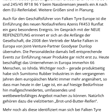
und 245/45 RF18 96 Y beim Nassbremsen jeweils ein A nach
dem EU-Reifenlabel. Weitere Größen sind in Planung.
Auch für den Geschäftsführer von Falken Tyre Europe ist die
Einführung des neuen Notlaufreifens Azenis FK453 Runflat
ein ganz besonderes Ereignis. Im Gespräch mit der NEUE
REIFENZEITUNG erinnert er sich an die Anfänge der
Gesellschaft, die 2008 den Vertrieb der Marke Falken in
Europa von Joint-Venture-Partner Goodyear Dunlop
übernahm. Die Personaldecke damals ließ entsprechende
Events zur Einführung neuer Produkte gar nicht erst zu. Heute
beschäftigt das Unternehmen in Europa immerhin 66
Menschen, so Ishida. Wichtiger noch – gerade produktseitig
habe sich Sumitomo Rubber Industries in den vergangenen
Jahren dem europäischen Markt immer mehr angenähert, so
dass man heute in der Lage ist, ein auf hiesige Bedürfnisse
hin maßgeschneidertes, umfassendes und
wettbewerbsfähiges Angebot machen zu können. Natürlich
gehören dazu die vielzitierten „Brot-und-Butter-Reifen“.
Mehr noch als diese identifiziert man sich bei Falken Tyre