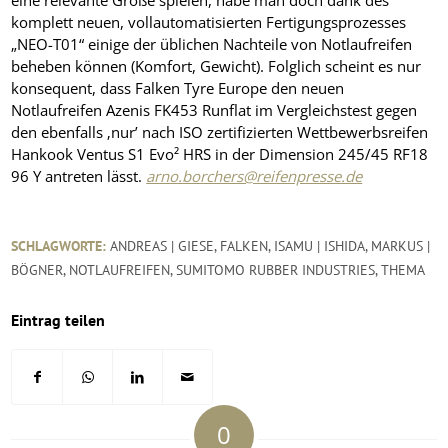
komplett neuen, vollautomatisierten Fertigungsprozesses
„NEO-T01“ einige der üblichen Nachteile von Notlaufreifen
beheben können (Komfort, Gewicht). Folglich scheint es nur
konsequent, dass Falken Tyre Europe den neuen
Notlaufreifen Azenis FK453 Runflat im Vergleichstest gegen
den ebenfalls ‚nur’ nach ISO zertifizierten Wettbewerbsreifen
Hankook Ventus S1 Evo² HRS in der Dimension 245/45 RF18
96 Y antreten lässt.
arno.borchers@reifenpresse.de
SCHLAGWORTE:
ANDREAS | GIESE
,
FALKEN
,
ISAMU | ISHIDA
,
MARKUS |
BÖGNER
,
NOTLAUFREIFEN
,
SUMITOMO RUBBER INDUSTRIES
,
THEMA
Eintrag teilen
0