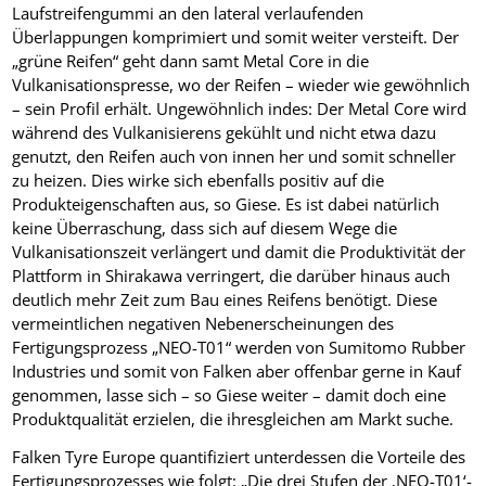
Laufstreifengummi an den lateral verlaufenden
Überlappungen komprimiert und somit weiter versteift. Der
„grüne Reifen“ geht dann samt Metal Core in die
Vulkanisationspresse, wo der Reifen – wieder wie gewöhnlich
– sein Profil erhält. Ungewöhnlich indes: Der Metal Core wird
während des Vulkanisierens gekühlt und nicht etwa dazu
genutzt, den Reifen auch von innen her und somit schneller
zu heizen. Dies wirke sich ebenfalls positiv auf die
Produkteigenschaften aus, so Giese. Es ist dabei natürlich
keine Überraschung, dass sich auf diesem Wege die
Vulkanisationszeit verlängert und damit die Produktivität der
Plattform in Shirakawa verringert, die darüber hinaus auch
deutlich mehr Zeit zum Bau eines Reifens benötigt. Diese
vermeintlichen negativen Nebenerscheinungen des
Fertigungsprozess „NEO-T01“ werden von Sumitomo Rubber
Industries und somit von Falken aber offenbar gerne in Kauf
genommen, lasse sich – so Giese weiter – damit doch eine
Produktqualität erzielen, die ihresgleichen am Markt suche.
Falken Tyre Europe quantifiziert unterdessen die Vorteile des
Fertigungsprozesses wie folgt: „Die drei Stufen der ‚NEO-T01‘-