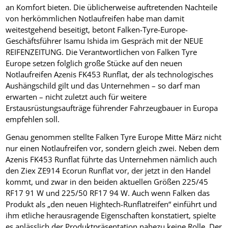
an Komfort bieten. Die üblicherweise auftretenden Nachteile
von herkömmlichen Notlaufreifen habe man damit
weitestgehend beseitigt, betont Falken-Tyre-Europe-
Geschäftsführer Isamu Ishida im Gespräch mit der NEUE
REIFENZEITUNG. Die Verantwortlichen von Falken Tyre
Europe setzen folglich große Stücke auf den neuen
Notlaufreifen Azenis FK453 Runflat, der als technologisches
Aushängschild gilt und das Unternehmen – so darf man
erwarten – nicht zuletzt auch für weitere
Erstausrüstungsaufträge führender Fahrzeugbauer in Europa
empfehlen soll.
Genau genommen stellte Falken Tyre Europe Mitte März nicht
nur einen Notlaufreifen vor, sondern gleich zwei. Neben dem
Azenis FK453 Runflat führte das Unternehmen nämlich auch
den Ziex ZE914 Ecorun Runflat vor, der jetzt in den Handel
kommt, und zwar in den beiden aktuellen Größen 225/45
RF17 91 W und 225/50 RF17 94 W. Auch wenn Falken das
Produkt als „den neuen Hightech-Runflatreifen“ einführt und
ihm etliche herausragende Eigenschaften konstatiert, spielte
es anlässlich der Produktpräsentation nahezu keine Rolle. Der