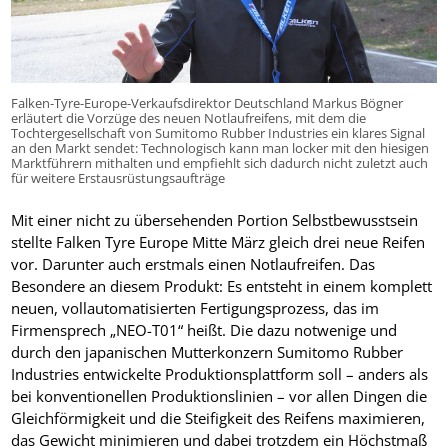
Falken-Tyre-Europe-Verkaufsdirektor Deutschland Markus Bögner
erläutert die Vorzüge des neuen Notlaufreifens, mit dem die
Tochtergesellschaft von Sumitomo Rubber Industries ein klares Signal
an den Markt sendet: Technologisch kann man locker mit den hiesigen
Marktführern mithalten und empfiehlt sich dadurch nicht zuletzt auch
für weitere Erstausrüstungsaufträge
Mit einer nicht zu übersehenden Portion Selbstbewusstsein
stellte Falken Tyre Europe Mitte März gleich drei neue Reifen
vor. Darunter auch erstmals einen Notlaufreifen. Das
Besondere an diesem Produkt: Es entsteht in einem komplett
neuen, vollautomatisierten Fertigungsprozess, das im
Firmensprech „NEO-T01“ heißt. Die dazu notwenige und
durch den japanischen Mutterkonzern Sumitomo Rubber
Industries entwickelte Produktionsplattform soll – anders als
bei konventionellen Produktionslinien – vor allen Dingen die
Gleichförmigkeit und die Steifigkeit des Reifens maximieren,
das Gewicht minimieren und dabei trotzdem ein Höchstmaß