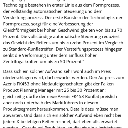
Technologie bestehen in erster Linie aus dem Formprozess,
der vollständig automatischen Steuerung und dem
Versteifungsprozess. Der erste Baustein der Technologie, der
Formprozess, sorgt für eine Verbesserung der
Gleichförmigkeit bei hohen Geschwindigkeiten von bis zu 70
Prozent. Die vollständige automatische Steuerung reduziert
das Gewicht des Reifens um bis zu zehn Prozent im Vergleich
zu Standard-Runflatreifen. Der Versteifungsprozess hingegen
senkt die Verformung unter dem Einfluss hoher
Zentrifugalkräften um bis zu 50 Prozent.“
Dass sich ein solcher Aufwand sehr wohl auch im Preis
niederschlagen wird, darf erwartet werden. Den Aufpreis zum
Azenis FK453 ohne Notlaufeigenschaften gibt der Falken
Product Planning Manager mit 25 bis 30 Prozent an;
gleichzeitig dürfte der neue Azenis FK453 Runflat preislich
aber noch unterhalb des Marktführers in diesem
Produktsegment herauskommen. Details dazu müsse man
abwarten. Und dass sich ein solcher Aufwand eben nicht bei
jedem X-beliebigen Reifen rechnet, darf ebenfalls erwartet
werden. „Gerade bei Produkten, an die wir die allerhöchsten