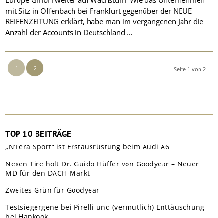
Europe GmbH weiter auf Wachstum. Wie das Unternehmen
mit Sitz in Offenbach bei Frankfurt gegenüber der NEUE
REIFENZEITUNG erklärt, habe man im vergangenen Jahr die
Anzahl der Accounts in Deutschland …
1
2
Seite 1 von 2
TOP 10 BEITRÄGE
„N’Fera Sport“ ist Erstausrüstung beim Audi A6
Nexen Tire holt Dr. Guido Hüffer von Goodyear – Neuer
MD für den DACH-Markt
Zweites Grün für Goodyear
Testsiegergene bei Pirelli und (vermutlich) Enttäuschung
bei Hankook