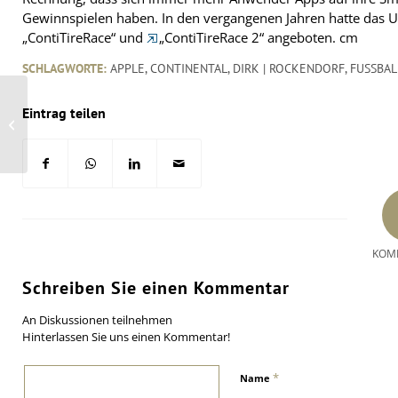
Gewinnspielen haben. In den vergangenen Jahren hatte das 
„ContiTireRace“ und
„ContiTireRace 2“ angeboten.
cm
SCHLAGWORTE:
APPLE
,
CONTINENTAL
,
DIRK | ROCKENDORF
,
FUSSBALL
Eintrag teilen
Reifen(-schäden) sorgen für Wirbel
beim britischen Formel-1-Lauf
KOM
Schreiben Sie einen Kommentar
An Diskussionen teilnehmen
Hinterlassen Sie uns einen Kommentar!
*
Name