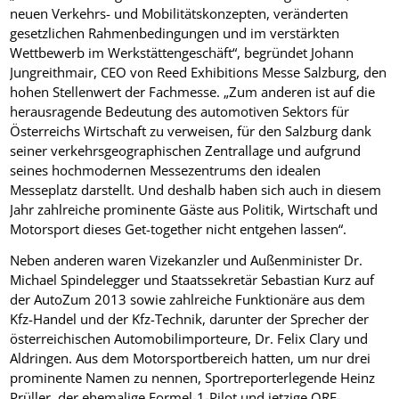
neuen Verkehrs- und Mobilitätskonzepten, veränderten
gesetzlichen Rahmenbedingungen und im verstärkten
Wettbewerb im Werkstättengeschäft“, begründet Johann
Jungreithmair, CEO von Reed Exhibitions Messe Salzburg, den
hohen Stellenwert der Fachmesse. „Zum anderen ist auf die
herausragende Bedeutung des automotiven Sektors für
Österreichs Wirtschaft zu verweisen, für den Salzburg dank
seiner verkehrsgeographischen Zentrallage und aufgrund
seines hochmodernen Messezentrums den idealen
Messeplatz darstellt. Und deshalb haben sich auch in diesem
Jahr zahlreiche prominente Gäste aus Politik, Wirtschaft und
Motorsport dieses Get-together nicht entgehen lassen“.
Neben anderen waren Vizekanzler und Außenminister Dr.
Michael Spindelegger und Staatssekretär Sebastian Kurz auf
der AutoZum 2013 sowie zahlreiche Funktionäre aus dem
Kfz-Handel und der Kfz-Technik, darunter der Sprecher der
österreichischen Automobilimporteure, Dr. Felix Clary und
Aldringen. Aus dem Motorsportbereich hatten, um nur drei
prominente Namen zu nennen, Sportreporterlegende Heinz
Prüller, der ehemalige Formel-1-Pilot und jetzige ORF-