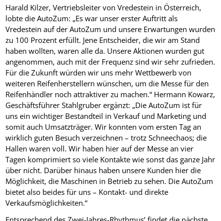
Harald Kilzer, Vertriebsleiter von Vredestein in Österreich,
lobte die AutoZum: „Es war unser erster Auftritt als
Vredestein auf der AutoZum und unsere Erwartungen wurden
zu 100 Prozent erfüllt. Jene Entscheider, die wir am Stand
haben wollten, waren alle da. Unsere Aktionen wurden gut
angenommen, auch mit der Frequenz sind wir sehr zufrieden.
Für die Zukunft würden wir uns mehr Wettbewerb von
weiteren Reifenherstellern wünschen, um die Messe für den
Reifenhändler noch attraktiver zu machen.“ Hermann Kowarz,
Geschäftsführer Stahlgruber ergänzt: „Die AutoZum ist für
uns ein wichtiger Bestandteil in Verkauf und Marketing und
somit auch Umsatzträger. Wir konnten vom ersten Tag an
wirklich guten Besuch verzeichnen – trotz Schneechaos; die
Hallen waren voll. Wir haben hier auf der Messe an vier
Tagen komprimiert so viele Kontakte wie sonst das ganze Jahr
über nicht. Darüber hinaus haben unsere Kunden hier die
Möglichkeit, die Maschinen in Betrieb zu sehen. Die AutoZum
bietet also beides für uns – Kontakt- und direkte
Verkaufsmöglichkeiten.“
Entsprechend des Zwei-Jahres-Rhythmus’ findet die nächste