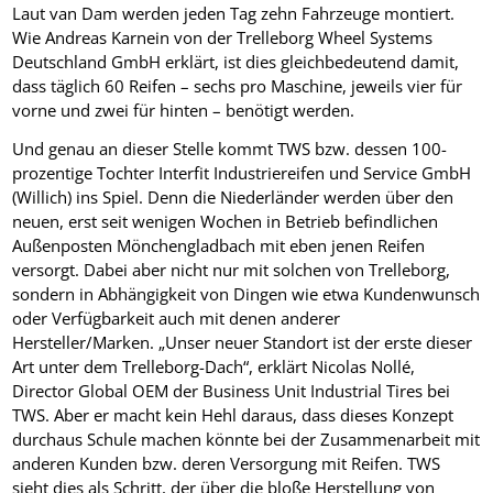
Laut van Dam werden jeden Tag zehn Fahrzeuge montiert.
Wie Andreas Karnein von der Trelleborg Wheel Systems
Deutschland GmbH erklärt, ist dies gleichbedeutend damit,
dass täglich 60 Reifen – sechs pro Maschine, jeweils vier für
vorne und zwei für hinten – benötigt werden.
Und genau an dieser Stelle kommt TWS bzw. dessen 100-
prozentige Tochter Interfit Industriereifen und Service GmbH
(Willich) ins Spiel. Denn die Niederländer werden über den
neuen, erst seit wenigen Wochen in Betrieb befindlichen
Außenposten Mönchengladbach mit eben jenen Reifen
versorgt. Dabei aber nicht nur mit solchen von Trelleborg,
sondern in Abhängigkeit von Dingen wie etwa Kundenwunsch
oder Verfügbarkeit auch mit denen anderer
Hersteller/Marken. „Unser neuer Standort ist der erste dieser
Art unter dem Trelleborg-Dach“, erklärt Nicolas Nollé,
Director Global OEM der Business Unit Industrial Tires bei
TWS. Aber er macht kein Hehl daraus, dass dieses Konzept
durchaus Schule machen könnte bei der Zusammenarbeit mit
anderen Kunden bzw. deren Versorgung mit Reifen. TWS
sieht dies als Schritt, der über die bloße Herstellung von