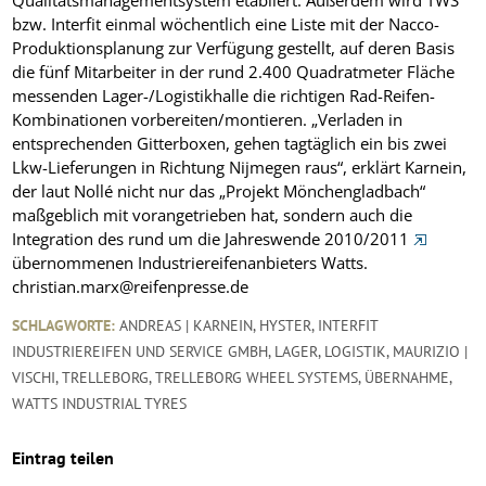
bzw. Interfit einmal wöchentlich eine Liste mit der Nacco-
Produktionsplanung zur Verfügung gestellt, auf deren Basis
die fünf Mitarbeiter in der rund 2.400 Quadratmeter Fläche
messenden Lager-/Logistikhalle die richtigen Rad-Reifen-
Kombinationen vorbereiten/montieren. „Verladen in
entsprechenden Gitterboxen, gehen tagtäglich ein bis zwei
Lkw-Lieferungen in Richtung Nijmegen raus“, erklärt Karnein,
der laut Nollé nicht nur das „Projekt Mönchengladbach“
maßgeblich mit vorangetrieben hat, sondern auch die
Integration des rund um die Jahreswende 2010/2011
übernommenen Industriereifenanbieters Watts.
christian.marx@reifenpresse.de
SCHLAGWORTE:
ANDREAS | KARNEIN
,
HYSTER
,
INTERFIT
INDUSTRIEREIFEN UND SERVICE GMBH
,
LAGER
,
LOGISTIK
,
MAURIZIO |
VISCHI
,
TRELLEBORG
,
TRELLEBORG WHEEL SYSTEMS
,
ÜBERNAHME
,
WATTS INDUSTRIAL TYRES
Eintrag teilen