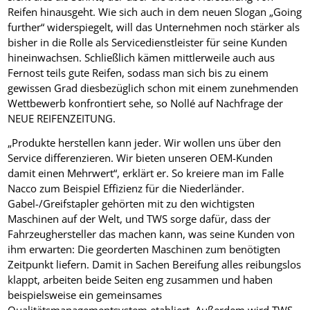
Reifen hinausgeht. Wie sich auch in dem neuen Slogan „Going
further“ widerspiegelt, will das Unternehmen noch stärker als
bisher in die Rolle als Servicedienstleister für seine Kunden
hineinwachsen. Schließlich kämen mittlerweile auch aus
Fernost teils gute Reifen, sodass man sich bis zu einem
gewissen Grad diesbezüglich schon mit einem zunehmenden
Wettbewerb konfrontiert sehe, so Nollé auf Nachfrage der
NEUE REIFENZEITUNG.
„Produkte herstellen kann jeder. Wir wollen uns über den
Service differenzieren. Wir bieten unseren OEM-Kunden
damit einen Mehrwert“, erklärt er. So kreiere man im Falle
Nacco zum Beispiel Effizienz für die Niederländer.
Gabel-/Greifstapler gehörten mit zu den wichtigsten
Maschinen auf der Welt, und TWS sorge dafür, dass der
Fahrzeughersteller das machen kann, was seine Kunden von
ihm erwarten: Die georderten Maschinen zum benötigten
Zeitpunkt liefern. Damit in Sachen Bereifung alles reibungslos
klappt, arbeiten beide Seiten eng zusammen und haben
beispielsweise ein gemeinsames
Qualitätsmanagementsystem etabliert. Außerdem wird TWS