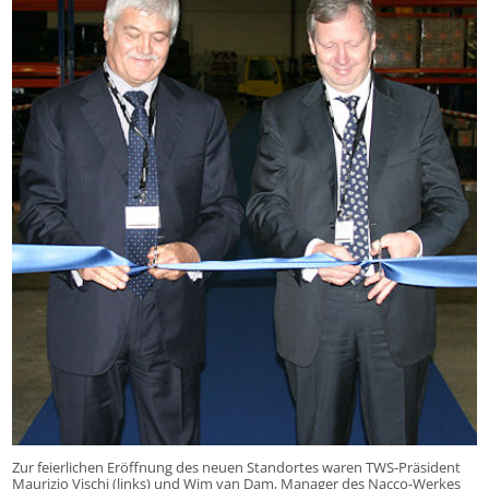
Zur feierlichen Eröffnung des neuen Standortes waren TWS-Präsident
Maurizio Vischi (links) und Wim van Dam, Manager des Nacco-Werkes