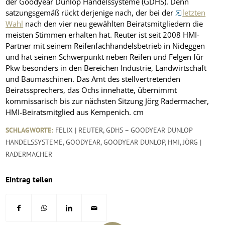
der Goodyear Dunlop Handelssysteme (GDHS). Denn
satzungsgemäß rückt derjenige nach, der bei der
letzten
Wahl
nach den vier neu gewählten Beiratsmitgliedern die
meisten Stimmen erhalten hat. Reuter ist seit 2008 HMI-
Partner mit seinem Reifenfachhandelsbetrieb in Nideggen
und hat seinen Schwerpunkt neben Reifen und Felgen für
Pkw besonders in den Bereichen Industrie, Landwirtschaft
und Baumaschinen. Das Amt des stellvertretenden
Beiratssprechers, das Ochs innehatte, übernimmt
kommissarisch bis zur nächsten Sitzung Jörg Radermacher,
HMI-Beiratsmitglied aus Kempenich.
cm
SCHLAGWORTE:
FELIX | REUTER
,
GDHS – GOODYEAR DUNLOP
HANDELSSYSTEME
,
GOODYEAR
,
GOODYEAR DUNLOP
,
HMI
,
JÖRG |
RADERMACHER
Eintrag teilen