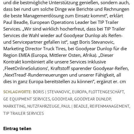
und die bestmögliche Unterstützung genießen, sondern auch,
dass bei rund um solche Dinge wie Berichte und Rechnungen
die beste Managementlösung zum Einsatz kommt“, erklärt
Paul Beadle, European Operations Leader bei TIP Trailer
Services. „Wir sind wirklich hocherfreut, dass bei TIP Trailer
Services die Wahl wieder auf Goodyear Dunlop als Reifen-
und Servicepartner gefallen ist“, sagt Boris Stevanovic,
Marketing Director Truck Tires, bei Goodyear Dunlop für die
Region EMEA (Europa, Mittlerer Osten, Afrika). „Dieser
Kontrakt kombiniert alle unsere Services inklusive
‚FleetOnlineSolutions’, Kraftstoff sparender Goodyear-Reifen,
‚NextTread’-Runderneuerungen und unserer Fähigkeit, all
dies in ganz Europa bereitstellen zu können”, ergänzt er.
cm
SCHLAGWORTE:
BORIS | STEVANOVIC
,
EUROPA
,
FLOTTENGESCHÄFT
,
GE EQUIPMENT SERVICES
,
GOODYEAR
,
GOODYEAR DUNLOP
,
MARKETING
,
NUTZFAHRZEUGE
,
PAUL | BEADLE
,
REIFENMANAGEMENT
,
TIP TRAILER SERVICES
Eintrag teilen