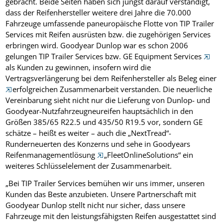
gebracht. Beide Seiten haben sich jüngst darauf verständigt,
dass der Reifenhersteller weitere drei Jahre die 70.000
Fahrzeuge umfassende paneuropäische Flotte von TIP Trailer
Services mit Reifen ausrüsten bzw. die zugehörigen Services
erbringen wird. Goodyear Dunlop war es schon 2006
gelungen TIP Trailer Services bzw. GE Equipment Services
als Kunden zu gewinnen, insofern wird die
Vertragsverlängerung bei dem Reifenhersteller als Beleg einer
erfolgreichen Zusammenarbeit verstanden. Die neuerliche
Vereinbarung sieht nicht nur die Lieferung von Dunlop- und
Goodyear-Nutzfahrzeugneureifen hauptsächlich in den
Größen 385/65 R22.5 und 435/50 R19.5 vor, sondern GE
schätze – heißt es weiter – auch die „NextTread“-
Runderneuerten des Konzerns und sehe in Goodyears
Reifenmanagementlösung
„FleetOnlineSolutions“ ein
weiteres Schlüsselelement der Zusammenarbeit.
„Bei TIP Trailer Services bemühen wir uns immer, unseren
Kunden das Beste anzubieten. Unsere Partnerschaft mit
Goodyear Dunlop stellt nicht nur sicher, dass unsere
Fahrzeuge mit den leistungsfähigsten Reifen ausgestattet sind