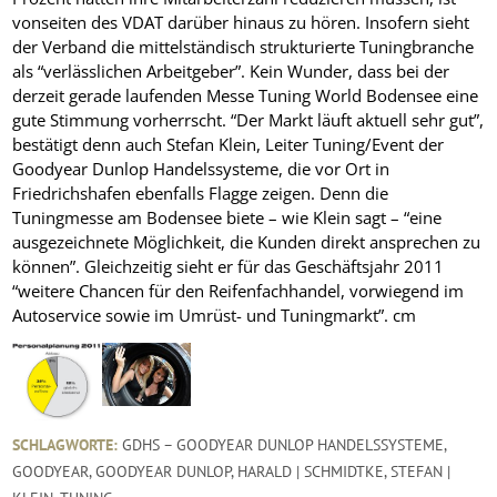
vonseiten des VDAT darüber hinaus zu hören. Insofern sieht
der Verband die mittelständisch strukturierte Tuningbranche
als “verlässlichen Arbeitgeber”. Kein Wunder, dass bei der
derzeit gerade laufenden Messe Tuning World Bodensee eine
gute Stimmung vorherrscht. “Der Markt läuft aktuell sehr gut”,
bestätigt denn auch Stefan Klein, Leiter Tuning/Event der
Goodyear Dunlop Handelssysteme, die vor Ort in
Friedrichshafen ebenfalls Flagge zeigen. Denn die
Tuningmesse am Bodensee biete – wie Klein sagt – “eine
ausgezeichnete Möglichkeit, die Kunden direkt ansprechen zu
können”. Gleichzeitig sieht er für das Geschäftsjahr 2011
“weitere Chancen für den Reifenfachhandel, vorwiegend im
Autoservice sowie im Umrüst- und Tuningmarkt”.
cm
SCHLAGWORTE:
GDHS – GOODYEAR DUNLOP HANDELSSYSTEME
,
GOODYEAR
,
GOODYEAR DUNLOP
,
HARALD | SCHMIDTKE
,
STEFAN |