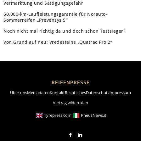
Vermarktung und Sättigungsgefahr
50.000-km-Laufleistungsgarantie für Norauto-
Sommerreifen „Prevensys 5”
Noch nicht mal richtig da und doch schon Testsieger?
Von Grund auf neu: Vredesteins „Quatrac Pro 2“
REIFENPRESSE
Über uns
Mediadaten
Kontakt
Rechtliches
Datenschutz
Impressum
Vertrag widerrufen
Tyrepress.com
PneusNews.it