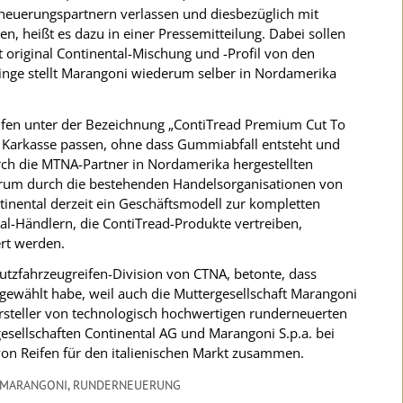
euerungspartnern verlassen und diesbezüglich mit
 heißt es dazu in einer Pressemitteilung. Dabei sollen
t original Continental-Mischung und -Profil von den
nge stellt Marangoni wiederum selber in Nordamerika
ifen unter der Bezeichnung „ContiTread Premium Cut To
ur Karkasse passen, ohne dass Gummiabfall entsteht und
urch die MTNA-Partner in Nordamerika hergestellten
erum durch die bestehenden Handelsorganisationen von
tinental derzeit ein Geschäftsmodell zur kompletten
l-Händlern, die ContiTread-Produkte vertreiben,
ert werden.
utzfahrzeugreifen-Division von CTNA, betonte, dass
gewählt habe, weil auch die Muttergesellschaft Marangoni
ersteller von technologisch hochwertigen runderneuerten
esellschaften Continental AG und Marangoni S.p.a. bei
von Reifen für den italienischen Markt zusammen.
MARANGONI
,
RUNDERNEUERUNG