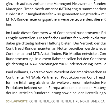
gänzlich auf das vorhandene Marangoni-Netzwerk an Rundern
Marangoni Tread North America (MTNA) eng zusammenarbeiten,
zunächst nur Ringlaufstreifen – so genannten Ringtreads – mi
MTNA-Runderneuerungspartnern verarbeitet werden; diese Ri
her.
Im Laufe dieses Sommers wird Continental runderneuerte Re
Length“ vorstellen. Dieser flache Laufstreifen werde exakt z
dabei gleichzeitig höhere Haftung bieten. Der Vertrieb der d
ContiTread-Runderneuerten an Flottenbetreiber werde wied
Continental und MTNA stattfinden. Für Mexiko entwickelt Con
Runderneuerung. In diesem Rahmen sollen bei den Continenta
gleichzeitig MTNA-Einrichtungen zur Runderneuerung installi
Paul Williams, Executive Vice President der amerikanischen N
Continental MTNA als Partner zur Produktion von ContiTread 
für ihre Erfahrung als einer der weltweit renommiertesten H
Produkten bekannt sei. In Europa arbeiten die beiden Mutterg
der industriellen Runderneuerung sowie bei der Herstellung 
SCHLAGWORTE:
CONTINENTAL
,
CONTINENTAL TIRE NORTH AMERICA
,