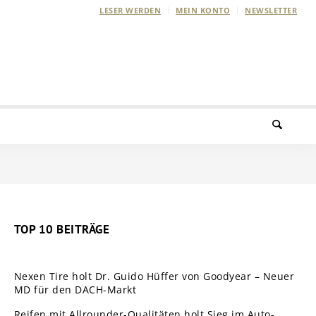
LESER WERDEN
MEIN KONTO
NEWSLETTER
TOP 10 BEITRÄGE
Nexen Tire holt Dr. Guido Hüffer von Goodyear – Neuer
MD für den DACH-Markt
Reifen mit Allrounder-Qualitäten holt Sieg im Auto-