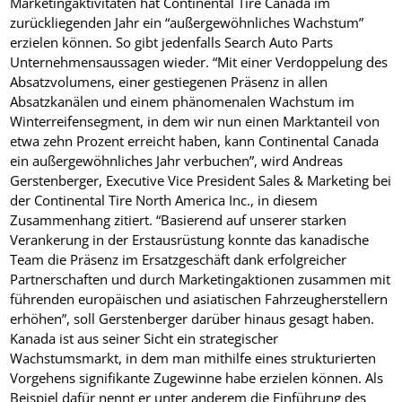
Marketingaktivitäten hat Continental Tire Canada im
zurückliegenden Jahr ein “außergewöhnliches Wachstum”
erzielen können. So gibt jedenfalls Search Auto Parts
Unternehmensaussagen wieder. “Mit einer Verdoppelung des
Absatzvolumens, einer gestiegenen Präsenz in allen
Absatzkanälen und einem phänomenalen Wachstum im
Winterreifensegment, in dem wir nun einen Marktanteil von
etwa zehn Prozent erreicht haben, kann Continental Canada
ein außergewöhnliches Jahr verbuchen”, wird Andreas
Gerstenberger, Executive Vice President Sales & Marketing bei
der Continental Tire North America Inc., in diesem
Zusammenhang zitiert. “Basierend auf unserer starken
Verankerung in der Erstausrüstung konnte das kanadische
Team die Präsenz im Ersatzgeschäft dank erfolgreicher
Partnerschaften und durch Marketingaktionen zusammen mit
führenden europäischen und asiatischen Fahrzeugherstellern
erhöhen”, soll Gerstenberger darüber hinaus gesagt haben.
Kanada ist aus seiner Sicht ein strategischer
Wachstumsmarkt, in dem man mithilfe eines strukturierten
Vorgehens signifikante Zugewinne habe erzielen können. Als
Beispiel dafür nennt er unter anderem die Einführung des