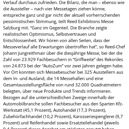
Verlauf durchaus zufrieden. Die Bilanz, die man – ebenso wie
die Aussteller – nach vier Messetagen ziehen könne,
entspreche ganz und gar nicht der aktuell vorherrschenden
pessimistischen Stimmung, teilt Reed Exhibitions Messe
Salzburg mit. “Ganz im Gegenteil. Die Branche zeigte
realistischen Optimismus, Selbstvertrauen und
Entschlossenheit. Wir hören von allen Seiten, dass der
Messeverlauf alle Erwartungen übertroffen hat”, so Reed-Chef
Johann Jungreithmair über die diesjährige Messe, bei der die
Zahl von 23.929 Fachbesuchern in “Griffweite” des Rekordes
von 24.873 bei der “AutoZum” vor zwei Jahren gelegen habe.
Vor Ort konnten sich Messebesucher bei 325 Ausstellern aus
dem In- und Ausland, die 14 Messehallen und eine
Gesamtausstellungsfläche von rund 32.000 Quadratmetern
belegten, über neue Produkte und Trends informieren.
Bezogen auf die unterschiedlichen Zweige innerhalb der
Automobilbranche sollen Fachbesucher aus den Sparten Kfz-
Werkstatt (45,1 Prozent), Autohandel (17,3 Prozent),
Zubehörfachhandel (10,2 Prozent), Karosseriespenglerei (9,7
Prozent) und Reifenhandel sowie Ersatzteilehandel (jeweils
9,4 Prozent) dieses Angebot am stärksten genutzt haben