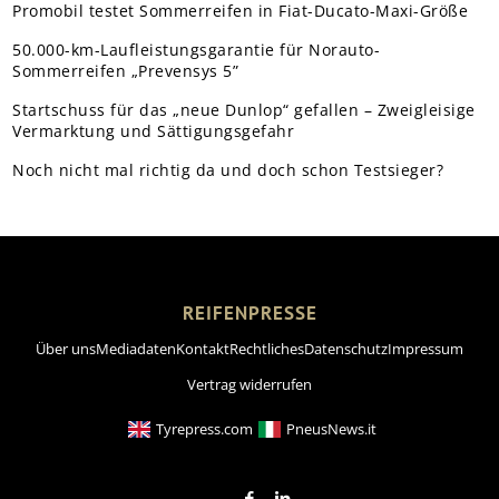
Promobil testet Sommerreifen in Fiat-Ducato-Maxi-Größe
50.000-km-Laufleistungsgarantie für Norauto-
Sommerreifen „Prevensys 5”
Startschuss für das „neue Dunlop“ gefallen – Zweigleisige
Vermarktung und Sättigungsgefahr
Noch nicht mal richtig da und doch schon Testsieger?
REIFENPRESSE
Über uns
Mediadaten
Kontakt
Rechtliches
Datenschutz
Impressum
Vertrag widerrufen
Tyrepress.com
PneusNews.it