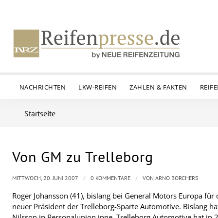
NACHRICHTEN
LKW-REIFEN
ZAHLEN & FAKTEN
REIF
Startseite
Von GM zu Trelleborg
/
/
MITTWOCH, 20. JUNI 2007
0 KOMMENTARE
VON
ARNO BORCHERS
Roger Johansson (41), bislang bei General Motors Europa für 
neuer Präsident der Trelleborg-Sparte Automotive. Bislang ha
Nilsson in Personalunion inne. Trelleborg Automotive hat in 2