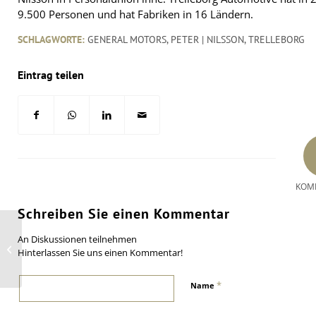
9.500 Personen und hat Fabriken in 16 Ländern.
SCHLAGWORTE:
GENERAL MOTORS
,
PETER | NILSSON
,
TRELLEBORG
Eintrag teilen
KOM
Schreiben Sie einen Kommentar
Goodyear Dunlop will
An Diskussionen teilnehmen
seine Pkw-Range
Hinterlassen Sie uns einen Kommentar!
erneuern
*
Name