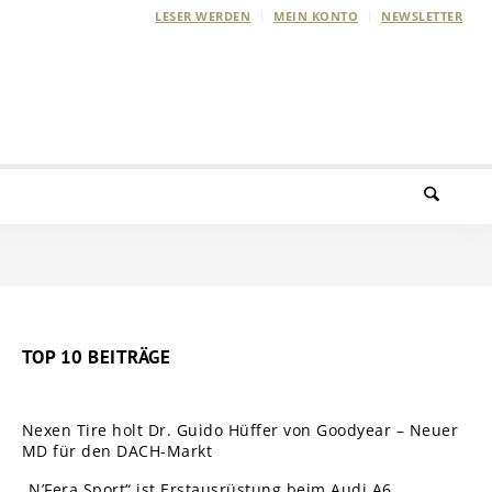
LESER WERDEN
MEIN KONTO
NEWSLETTER
TOP 10 BEITRÄGE
Nexen Tire holt Dr. Guido Hüffer von Goodyear – Neuer
MD für den DACH-Markt
„N’Fera Sport“ ist Erstausrüstung beim Audi A6