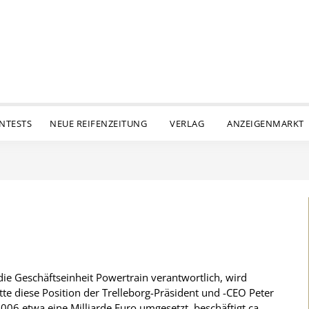
ENTESTS
NEUE REIFENZEITUNG
VERLAG
ANZEIGENMARKT
die Geschäftseinheit Powertrain verantwortlich, wird
tte diese Position der Trelleborg-Präsident und -CEO Peter
006 etwa eine Milliarde Euro umgesetzt, beschäftigt ca.